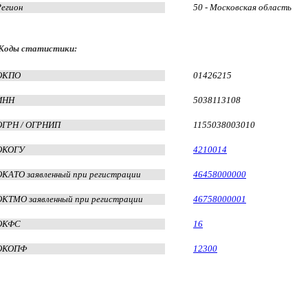
Регион
50 - Московская область
Коды статистики:
ОКПО
01426215
ИНН
5038113108
ОГРН / ОГРНИП
1155038003010
ОКОГУ
4210014
ОКАТО заявленный при регистрации
46458000000
ОКТМО заявленный при регистрации
46758000001
ОКФС
16
ОКОПФ
12300