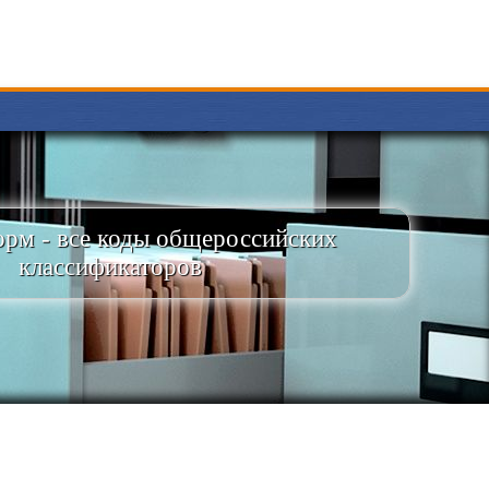
рм - все коды общероссийских
классификаторов