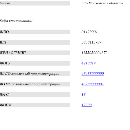
Регион
50 - Московская область
Коды статистики:
ОКПО
01429001
ИНН
5050119787
ОГРН / ОГРНИП
1155050004372
ОКОГУ
4210014
ОКАТО заявленный при регистрации
46488000000
ОКТМО заявленный при регистрации
46788000001
ОКФС
16
ОКОПФ
12300