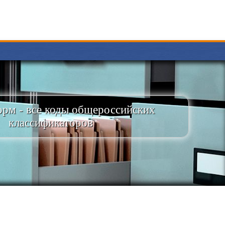
рм - все коды общероссийских
классификаторов