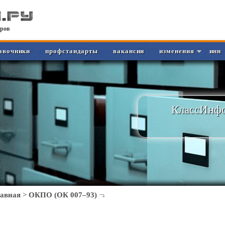
ров
авочники
профстандарты
вакансии
изменения
инн
КлассИнфо
лавная
>
ОКПО (ОК 007–93)