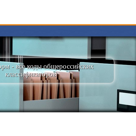
рм - все коды общероссийских
классификаторов