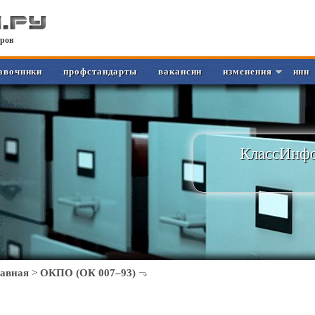
ров
авочники
профстандарты
вакансии
изменения
инн
КлассИнфо
лавная
>
ОКПО (ОК 007–93)