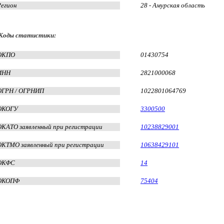
Регион
28 - Амурская область
Коды статистики:
ОКПО
01430754
ИНН
2821000068
ОГРН / ОГРНИП
1022801064769
ОКОГУ
3300500
ОКАТО заявленный при регистрации
10238829001
ОКТМО заявленный при регистрации
10638429101
ОКФС
14
ОКОПФ
75404