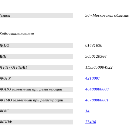
Регион
50 - Московская область
Коды статистики:
ОКПО
01431630
ИНН
5050120366
ОГРН / ОГРНИП
1155050004922
ОКОГУ
4210007
ОКАТО заявленный при регистрации
46488000000
ОКТМО заявленный при регистрации
46788000001
ОКФС
14
ОКОПФ
75404