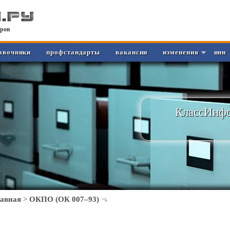
ров
авочники
профстандарты
вакансии
изменения
инн
КлассИнфо
лавная
>
ОКПО (ОК 007–93)