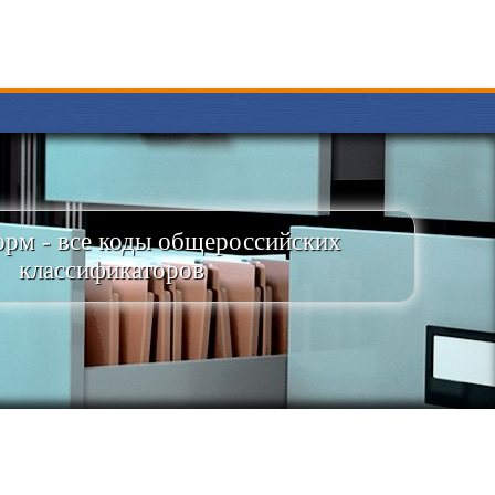
рм - все коды общероссийских
классификаторов