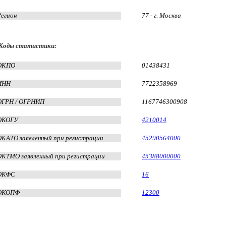
Регион
77 - г. Москва
Коды статистики:
ОКПО
01438431
ИНН
7722358969
ОГРН / ОГРНИП
1167746300908
ОКОГУ
4210014
ОКАТО заявленный при регистрации
45290564000
ОКТМО заявленный при регистрации
45388000000
ОКФС
16
ОКОПФ
12300