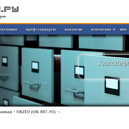
ров
авочники
профстандарты
вакансии
изменения
инн
КлассИнфо
лавная
>
ОКПО (ОК 007–93)