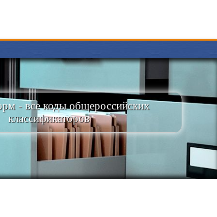
рм - все коды общероссийских
классификаторов