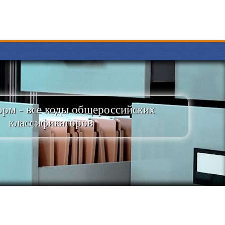
рм - все коды общероссийских
классификаторов