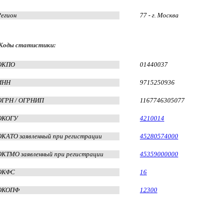
Регион
77 - г. Москва
Коды статистики:
ОКПО
01440037
ИНН
9715250936
ОГРН / ОГРНИП
1167746305077
ОКОГУ
4210014
ОКАТО заявленный при регистрации
45280574000
ОКТМО заявленный при регистрации
45359000000
ОКФС
16
ОКОПФ
12300