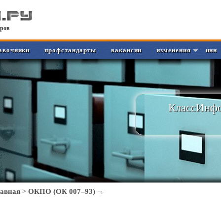
ров
авочники
профстандарты
вакансии
изменения
инн
КлассИнфо
лавная
>
ОКПО (ОК 007–93)