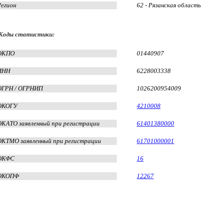
Регион
62 - Рязанская область
Коды статистики:
ОКПО
01440907
ИНН
6228003338
ОГРН / ОГРНИП
1026200954009
ОКОГУ
4210008
ОКАТО заявленный при регистрации
61401380000
ОКТМО заявленный при регистрации
61701000001
ОКФС
16
ОКОПФ
12267