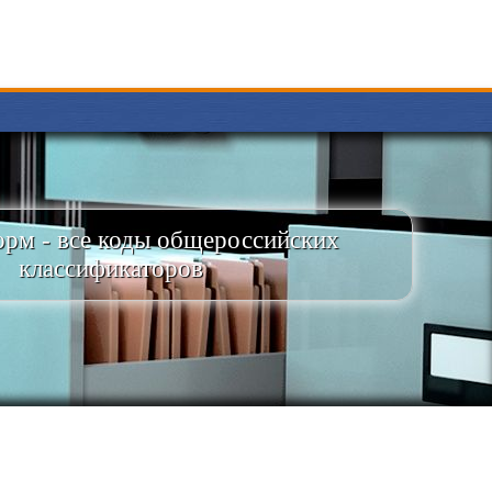
рм - все коды общероссийских
классификаторов