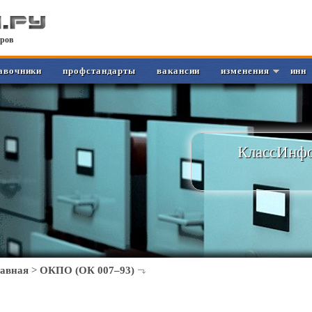
ров
авочники
профстандарты
вакансии
изменения
инн
КлассИнфо
лавная
>
ОКПО (ОК 007–93)