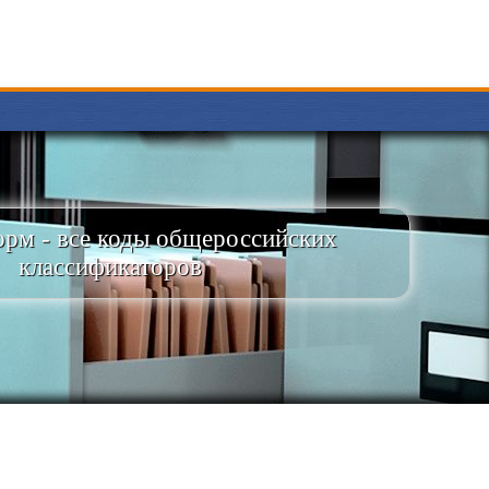
рм - все коды общероссийских
классификаторов