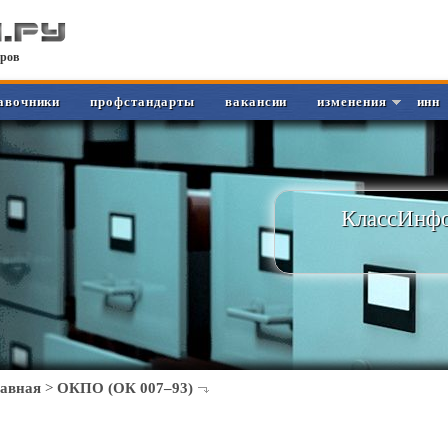
ров
авочники
профстандарты
вакансии
изменения
инн
КлассИнфо
лавная
>
ОКПО (ОК 007–93)