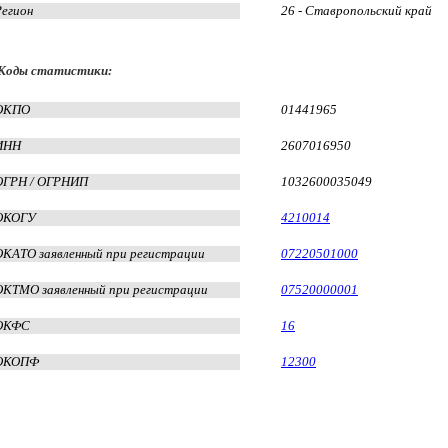
Регион
26 - Ставропольский край
Коды статистики:
ОКПО
01441965
ИНН
2607016950
ОГРН / ОГРНИП
1032600035049
ОКОГУ
4210014
ОКАТО заявленный при регистрации
07220501000
ОКТМО заявленный при регистрации
07520000001
ОКФС
16
ОКОПФ
12300