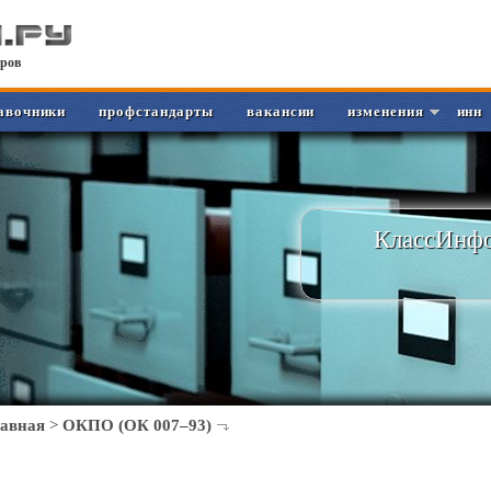
ров
авочники
профстандарты
вакансии
изменения
инн
КлассИнфо
лавная
>
ОКПО (ОК 007–93)