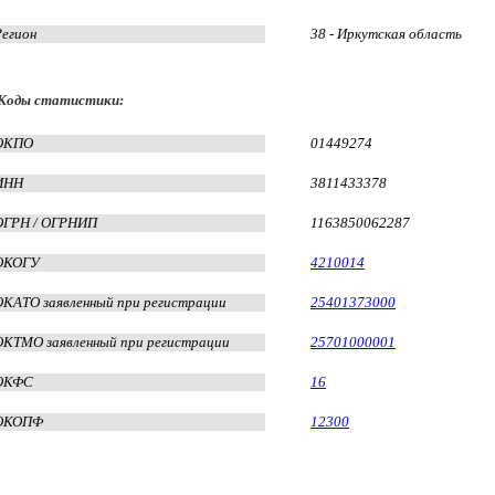
Регион
38 - Иркутская область
Коды статистики:
ОКПО
01449274
ИНН
3811433378
ОГРН / ОГРНИП
1163850062287
ОКОГУ
4210014
ОКАТО заявленный при регистрации
25401373000
ОКТМО заявленный при регистрации
25701000001
ОКФС
16
ОКОПФ
12300