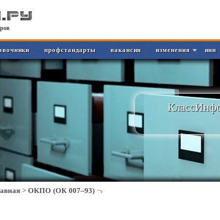
ров
авочники
профстандарты
вакансии
изменения
инн
КлассИнфо
лавная
>
ОКПО (ОК 007–93)