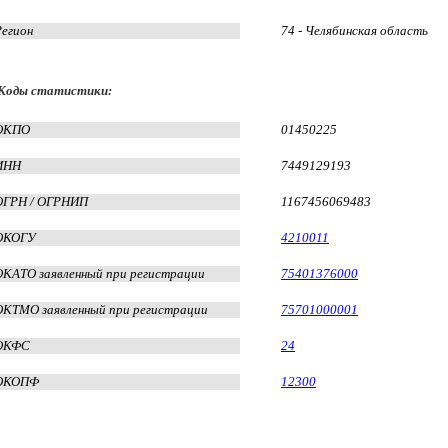
Регион
74 - Челябинская область
Коды статистики:
ОКПО
01450225
ИНН
7449129193
ОГРН / ОГРНИП
1167456069483
ОКОГУ
4210011
ОКАТО заявленный при регистрации
75401376000
ОКТМО заявленный при регистрации
75701000001
ОКФС
24
ОКОПФ
12300