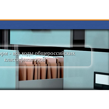
рм - все коды общероссийских
классификаторов