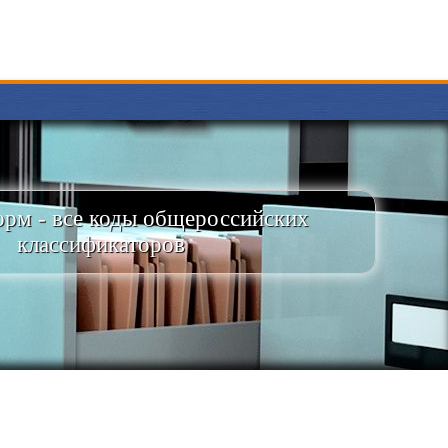
рм - все коды общероссийских
классификаторов