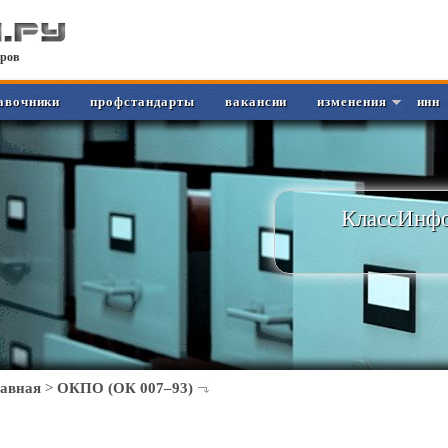
ров
авочники
профстандарты
вакансии
изменения
инн
КлассИнфо
лавная
>
ОКПО (ОК 007–93)