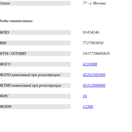
Регион
77 - г. Москва
Коды статистики:
ОКПО
01454246
ИНН
7727065050
ОГРН / ОГРНИП
1037739685829
ОКОГУ
4210008
ОКАТО заявленный при регистрации
45263583000
ОКТМО заявленный при регистрации
45312000000
ОКФС
16
ОКОПФ
12300