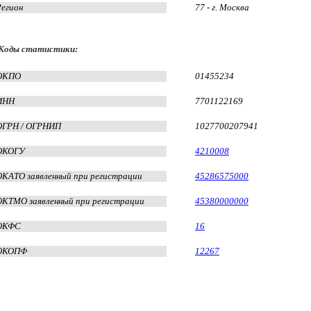
Регион
77 - г. Москва
Коды статистики:
ОКПО
01455234
ИНН
7701122169
ОГРН / ОГРНИП
1027700207941
ОКОГУ
4210008
ОКАТО заявленный при регистрации
45286575000
ОКТМО заявленный при регистрации
45380000000
ОКФС
16
ОКОПФ
12267