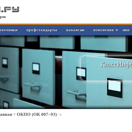
ров
авочники
профстандарты
вакансии
изменения
инн
КлассИнфо
лавная
>
ОКПО (ОК 007–93)