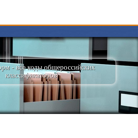
рм - все коды общероссийских
классификаторов