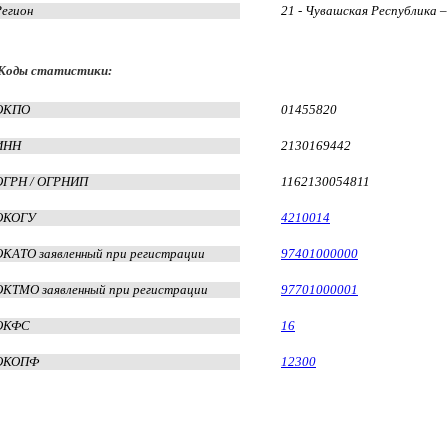
Регион
21 - Чувашская Республика 
Коды статистики:
ОКПО
01455820
ИНН
2130169442
ОГРН / ОГРНИП
1162130054811
ОКОГУ
4210014
ОКАТО заявленный при регистрации
97401000000
ОКТМО заявленный при регистрации
97701000001
ОКФС
16
ОКОПФ
12300