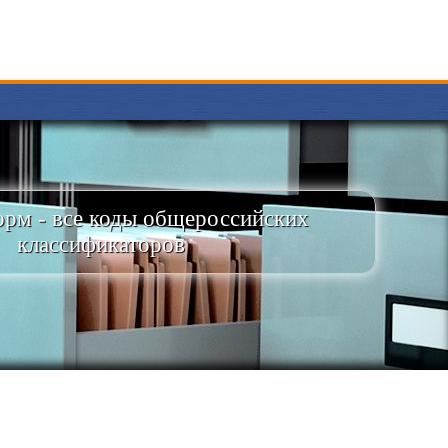
рм - все коды общероссийских
классификаторов