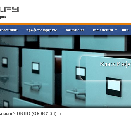
ров
авочники
профстандарты
вакансии
изменения
инн
КлассИнфо
лавная
>
ОКПО (ОК 007–93)