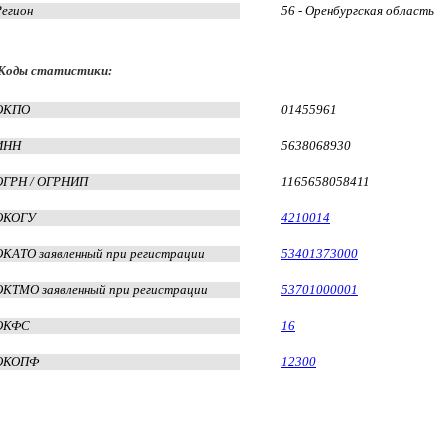
Регион
56 - Оренбургская область
Коды статистики:
ОКПО
01455961
ИНН
5638068930
ОГРН / ОГРНИП
1165658058411
ОКОГУ
4210014
ОКАТО заявленный при регистрации
53401373000
ОКТМО заявленный при регистрации
53701000001
ОКФС
16
ОКОПФ
12300