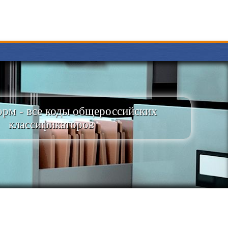
рм - все коды общероссийских
классификаторов