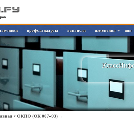
ров
авочники
профстандарты
вакансии
изменения
инн
КлассИнфо
лавная
>
ОКПО (ОК 007–93)