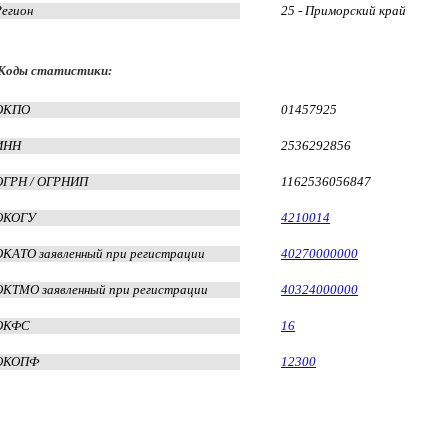
Регион
25 - Приморский край
Коды статистики:
ОКПО
01457925
ИНН
2536292856
ОГРН / ОГРНИП
1162536056847
ОКОГУ
4210014
ОКАТО заявленный при регистрации
40270000000
ОКТМО заявленный при регистрации
40324000000
ОКФС
16
ОКОПФ
12300