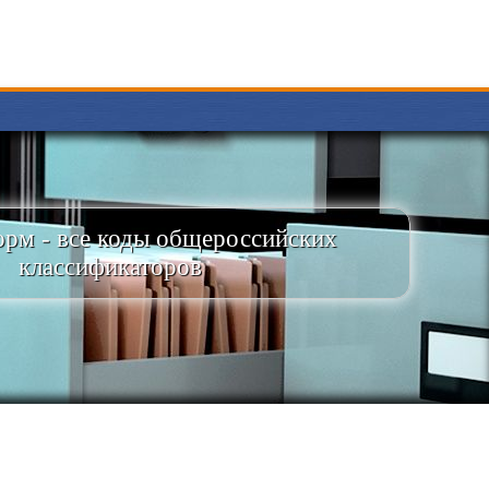
рм - все коды общероссийских
классификаторов