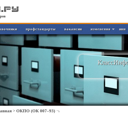
ров
авочники
профстандарты
вакансии
изменения
инн
КлассИнфо
лавная
>
ОКПО (ОК 007–93)