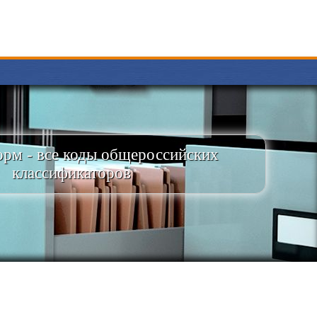
рм - все коды общероссийских
классификаторов