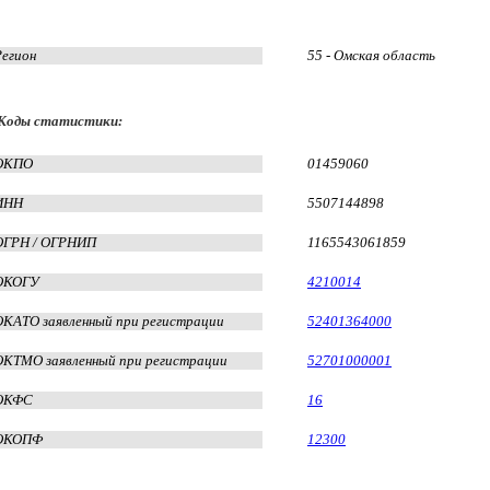
Регион
55 - Омская область
Коды статистики:
ОКПО
01459060
ИНН
5507144898
ОГРН / ОГРНИП
1165543061859
ОКОГУ
4210014
ОКАТО заявленный при регистрации
52401364000
ОКТМО заявленный при регистрации
52701000001
ОКФС
16
ОКОПФ
12300