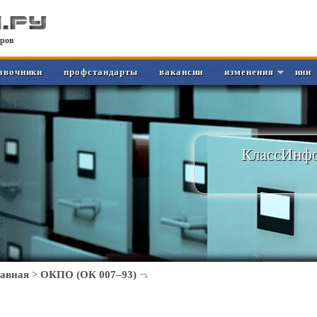
ров
авочники
профстандарты
вакансии
изменения
инн
КлассИнфо
лавная
>
ОКПО (ОК 007–93)