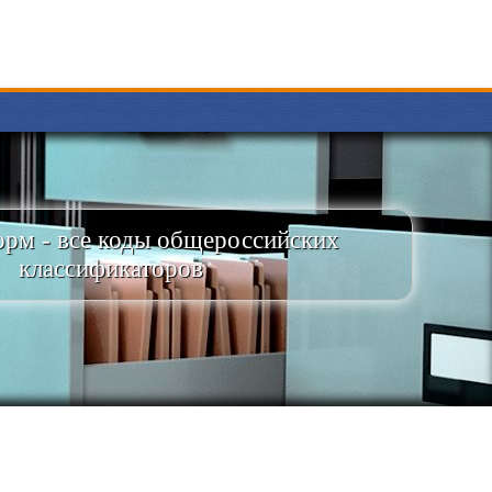
рм - все коды общероссийских
классификаторов