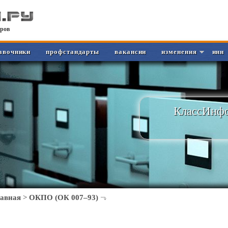
ров
авочники
профстандарты
вакансии
изменения
инн
КлассИнфо
лавная
>
ОКПО (ОК 007–93)