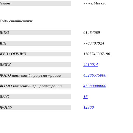
Регион
77 - г. Москва
Коды статистики:
ОКПО
01464569
ИНН
7703407924
ОГРН / ОГРНИП
1167746307190
ОКОГУ
4210014
ОКАТО заявленный при регистрации
45286575000
ОКТМО заявленный при регистрации
45380000000
ОКФС
16
ОКОПФ
12300