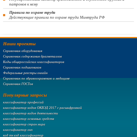
патронов к нему
Правила по охране труда
Действующие правила по охране труда Минтруда РФ
Наши проекты
Справочник оборудования
Справочник содержания драгметаллов
Коды общероссийских классификаторов
Справочник подшипников
Федеральные реестры онлайн
Справочник по здравоохранению и медицине
Справочник ГОСТов
Популярные запросы
классификатор профессий
классификатор кодов ОКВЭД 2017 с расшифровкой
классификатор видов деятельности
классификатор основных средств
классификатор стран мира
классификатор окп
код тн вэд классификатор