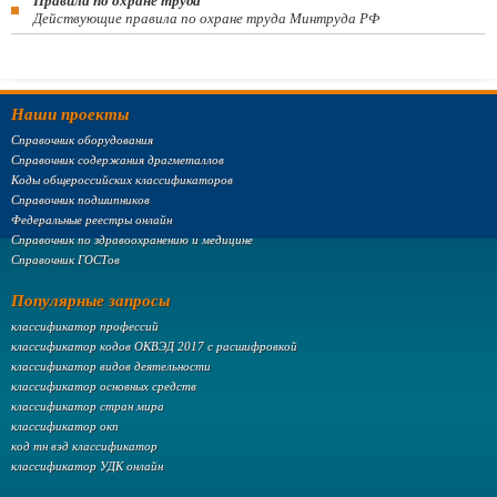
Правила по охране труда
Действующие правила по охране труда Минтруда РФ
Наши проекты
Справочник оборудования
Справочник содержания драгметаллов
Коды общероссийских классификаторов
Справочник подшипников
Федеральные реестры онлайн
Справочник по здравоохранению и медицине
Справочник ГОСТов
Популярные запросы
классификатор профессий
классификатор кодов ОКВЭД 2017 с расшифровкой
классификатор видов деятельности
классификатор основных средств
классификатор стран мира
классификатор окп
код тн вэд классификатор
классификатор УДК онлайн