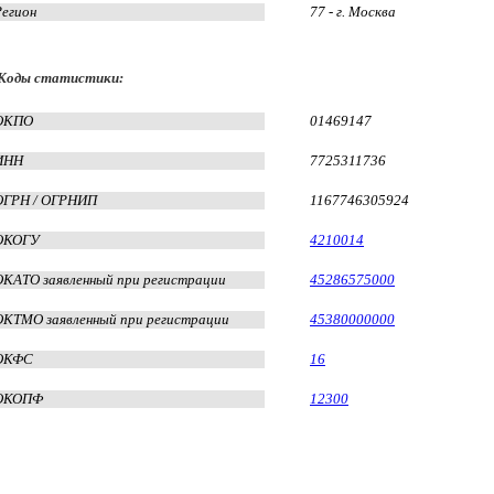
Регион
77 - г. Москва
Коды статистики:
ОКПО
01469147
ИНН
7725311736
ОГРН / ОГРНИП
1167746305924
ОКОГУ
4210014
ОКАТО заявленный при регистрации
45286575000
ОКТМО заявленный при регистрации
45380000000
ОКФС
16
ОКОПФ
12300