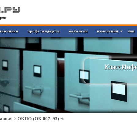
ров
авочники
профстандарты
вакансии
изменения
инн
КлассИнфо
лавная
>
ОКПО (ОК 007–93)