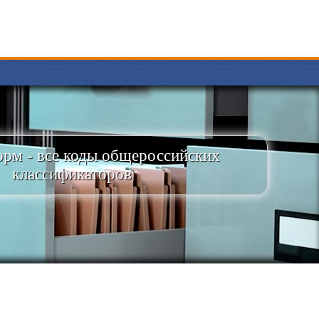
рм - все коды общероссийских
классификаторов