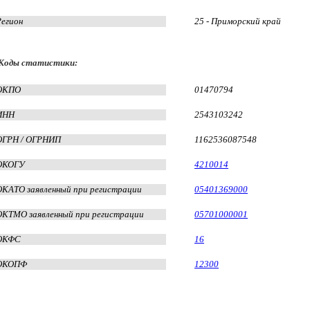
Регион
25 - Приморский край
Коды статистики:
ОКПО
01470794
ИНН
2543103242
ОГРН / ОГРНИП
1162536087548
ОКОГУ
4210014
ОКАТО заявленный при регистрации
05401369000
ОКТМО заявленный при регистрации
05701000001
ОКФС
16
ОКОПФ
12300