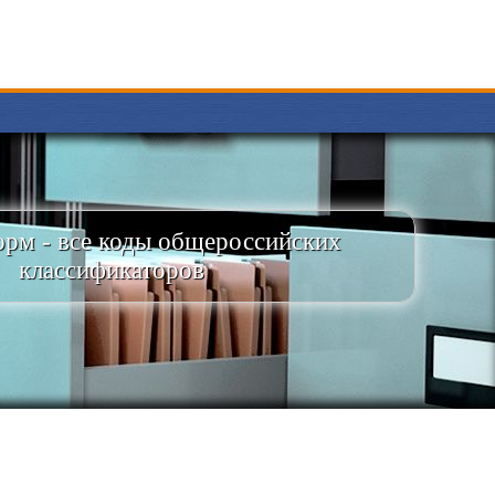
рм - все коды общероссийских
классификаторов