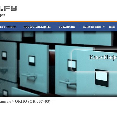
ров
авочники
профстандарты
вакансии
изменения
инн
КлассИнфо
лавная
>
ОКПО (ОК 007–93)