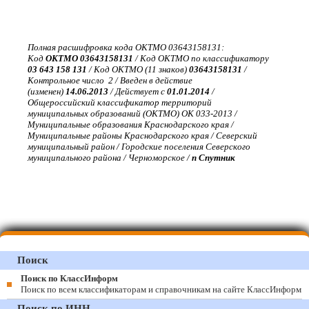
Полная расшифровка кода ОКТМО 03643158131:
Код
ОКТМО 03643158131
/ Код ОКТМО по классификатору
03 643 158 131
/ Код ОКТМО (11 знаков)
03643158131
/
Контрольное число 2 / Введен в действие
(изменен)
14.06.2013
/ Действует с
01.01.2014
/
Общероссийский классификатор территорий
муниципальных образований (ОКТМО) ОК 033-2013 /
Муниципальные образования Краснодарского края /
Муниципальные районы Краснодарского края / Северский
муниципальный район / Городские поселения Северского
муниципального района / Черноморское /
п Спутник
Поиск
Поиск по КлассИнформ
Поиск по всем классификаторам и справочникам на сайте КлассИнформ
Поиск по ИНН