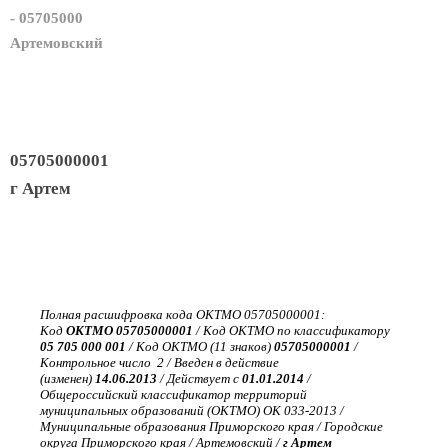
- 05705000
Артемовский
05705000001
г Артем
Полная расшифровка кода ОКТМО 05705000001:
Код
ОКТМО 05705000001
/ Код ОКТМО по классификатору
05 705 000 001
/ Код ОКТМО (11 знаков)
05705000001
/
Контрольное число 2 / Введен в действие
(изменен)
14.06.2013
/ Действует с
01.01.2014
/
Общероссийский классификатор территорий
муниципальных образований (ОКТМО) ОК 033-2013 /
Муниципальные образования Приморского края / Городские
округа Приморского края / Артемовский /
г Артем