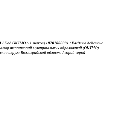
1
/ Код ОКТМО (11 знаков)
18701000001
/ Введен в действие
катор территорий муниципальных образований (ОКТМО)
кие округа Волгоградской области / город-герой