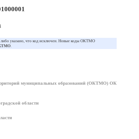
1000001
д
, либо указано, что код исключен. Новые коды ОКТМО
ОКТМО
.
ерриторий муниципальных образований (ОКТМО) ОК
градской области
бласти