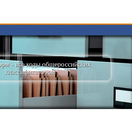
рм - все коды общероссийских
классификаторов