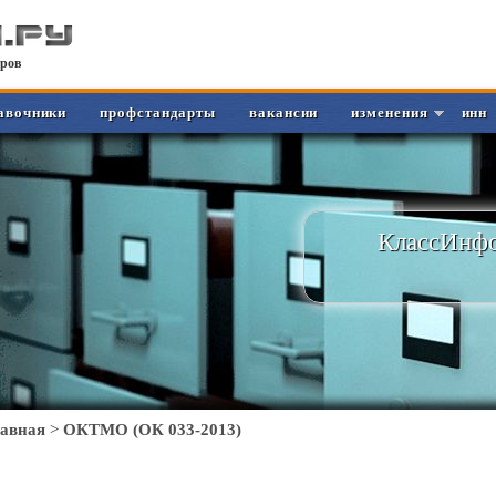
ров
авочники
профстандарты
вакансии
изменения
инн
КлассИнфо
лавная
>
ОКТМО (ОК 033-2013)