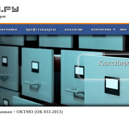
ров
авочники
профстандарты
вакансии
изменения
инн
КлассИнфо
лавная
>
ОКТМО (ОК 033-2013)