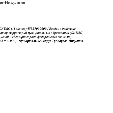
во-Никулино
ОКТМО (11 знаков)
45327000000
/ Введен в действие
катор территорий муниципальных образований (ОКТМО)
йской Федерации города федерального значения) /
45 900 000) /
муниципальный округ Тропарево-Никулино