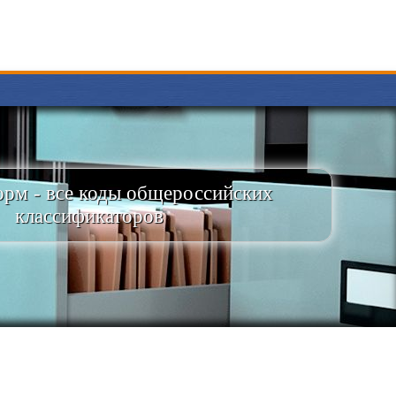
рм - все коды общероссийских
классификаторов