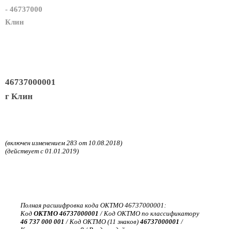
- 46737000
Клин
46737000001
г Клин
(включен изменением 283 от 10.08.2018)
(действует с 01.01.2019)
Полная расшифровка кода ОКТМО 46737000001:
Код
ОКТМО 46737000001
/ Код ОКТМО по классификатору
46 737 000 001
/ Код ОКТМО (11 знаков)
46737000001
/