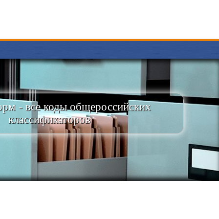
рм - все коды общероссийских
классификаторов