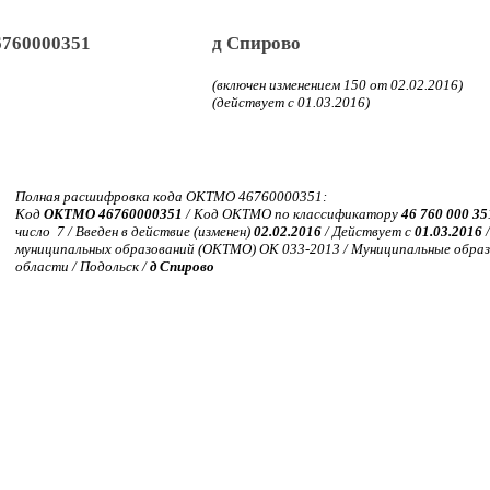
6760000351
д Спирово
(включен изменением 150 от 02.02.2016)
(действует с 01.03.2016)
Полная расшифровка кода ОКТМО 46760000351:
Код
ОКТМО 46760000351
/ Код ОКТМО по классификатору
46 760 000 35
число 7 / Введен в действие (изменен)
02.02.2016
/ Действует с
01.03.2016
/
муниципальных образований (ОКТМО) ОК 033-2013 / Муниципальные образ
области / Подольск /
д Спирово