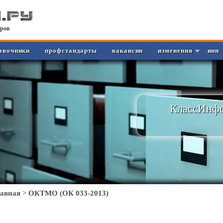
ров
авочники
профстандарты
вакансии
изменения
инн
КлассИнфо
лавная
>
ОКТМО (ОК 033-2013)