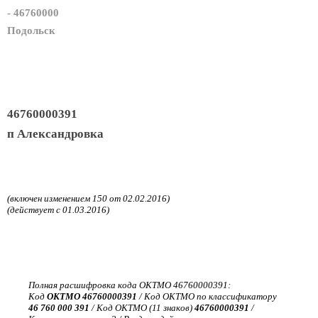
- 46760000
Подольск
46760000391
п Александровка
(включен изменением 150 от 02.02.2016)
(действует с 01.03.2016)
Полная расшифровка кода ОКТМО 46760000391:
Код
ОКТМО 46760000391
/ Код ОКТМО по классификатору
46 760 000 391
/ Код ОКТМО (11 знаков)
46760000391
/