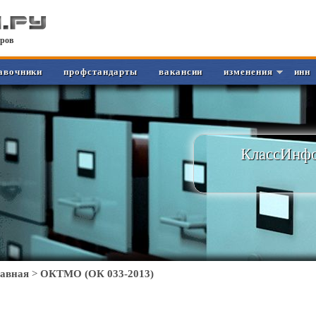
ров
авочники
профстандарты
вакансии
изменения
инн
КлассИнфо
лавная
>
ОКТМО (ОК 033-2013)