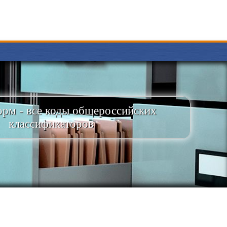
рм - все коды общероссийских
классификаторов