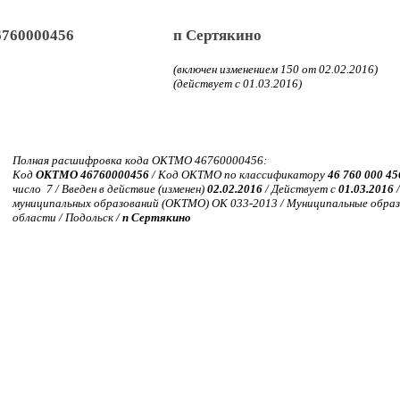
6760000456
п Сертякино
(включен изменением 150 от 02.02.2016)
(действует с 01.03.2016)
Полная расшифровка кода ОКТМО 46760000456:
Код
ОКТМО 46760000456
/ Код ОКТМО по классификатору
46 760 000 45
число 7 / Введен в действие (изменен)
02.02.2016
/ Действует с
01.03.2016
/
муниципальных образований (ОКТМО) ОК 033-2013 / Муниципальные образ
области / Подольск /
п Сертякино