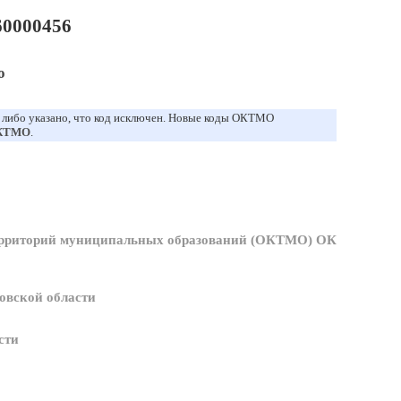
0000456
о
, либо указано, что код исключен. Новые коды ОКТМО
ОКТМО
.
ерриторий муниципальных образований (ОКТМО) ОК
овской области
сти