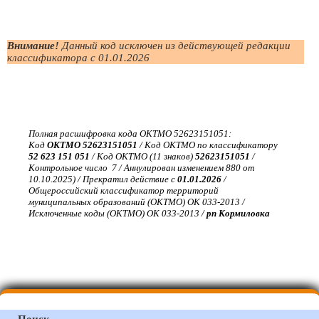
Внимание!
Данный код исключен из действующей редакции
классификатора с 01.01.2026
Полная расшифровка кода ОКТМО 52623151051:
Код
ОКТМО 52623151051
/ Код ОКТМО по классификатору
52 623 151 051
/ Код ОКТМО (11 знаков)
52623151051
/
Контрольное число 7 / Аннулирован изменением 880 от
10.10.2025) / Прекратил действие с
01.01.2026
/
Общероссийский классификатор территорий
муниципальных образований (ОКТМО) ОК 033-2013 /
Исключенные коды (ОКТМО) ОК 033-2013 /
рп Кормиловка
Поиск