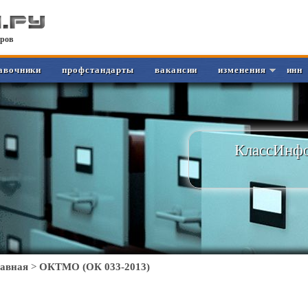
ров
авочники
профстандарты
вакансии
изменения
инн
КлассИнфо
лавная
>
ОКТМО (ОК 033-2013)