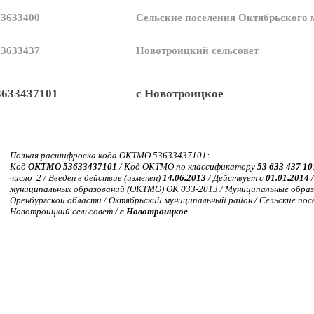
53633400
Сельские поселения Октябрьского
53633437
Новотроицкий сельсовет
3633437101
с Новотроицкое
Полная расшифровка кода ОКТМО 53633437101:
Код
ОКТМО 53633437101
/ Код ОКТМО по классификатору
53 633 437 10
число 2 / Введен в действие (изменен)
14.06.2013
/ Действует с
01.01.2014
/
муниципальных образований (ОКТМО) ОК 033-2013 / Муниципальные образ
Оренбургской области / Октябрьский муниципальный район / Сельские пос
Новотроицкий сельсовет /
с Новотроицкое