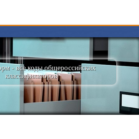
рм - все коды общероссийских
классификаторов