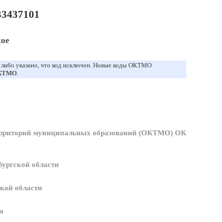
3437101
кое
, либо указано, что код исключен. Новые коды ОКТМО
ОКТМО
.
ерриторий муниципальных образований (ОКТМО) ОК
ургской области
кой области
н