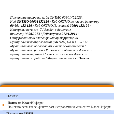
Полная расшифровка кода ОКТМО 60601452126:
Код
ОКТМО 60601452126
/ Код ОКТМО по классификатору
60 601 452 126
/ Код ОКТМО (11 знаков)
60601452126
/
Контрольное число 7 / Введен в действие
(изменен)
14.06.2013
/ Действует с
01.01.2014
/
Общероссийский классификатор территорий
муниципальных образований (ОКТМО) ОК 033-2013 /
Муниципальные образования Ростовской области /
Муниципальные районы Ростовской области / Азовский
муниципальный район / Сельские поселения Азовского
муниципального района / Маргаритовское /
х Юшкин
Поиск
Поиск по КлассИнформ
Поиск по всем классификаторам и справочникам на сайте КлассИнформ
Поиск по ИНН