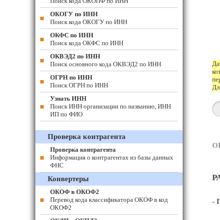
Поиск кода ОКОПФ по ИНН
ОКОГУ по ИНН
Поиск кода ОКОГУ по ИНН
ОКФС по ИНН
Поиск кода ОКФС по ИНН
ОКВЭД2 по ИНН
Да
Поиск основного кода ОКВЭД2 по ИНН
ко
ОГРН по ИНН
пе
Поиск ОГРН по ИНН
Дл
Узнать ИНН
Поиск ИНН организации по названию, ИНН
ИП по ФИО
Проверка контрагента
О
Проверка контрагента
Информация о контрагентах из базы данных
ФНС
Р
Конвертеры
ОКОФ в ОКОФ2
Перевод кода классификатора ОКОФ в код
- 
ОКОФ2