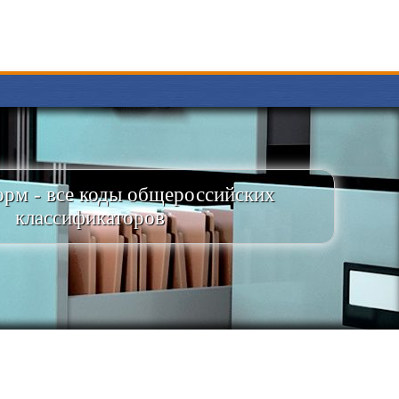
рм - все коды общероссийских
классификаторов