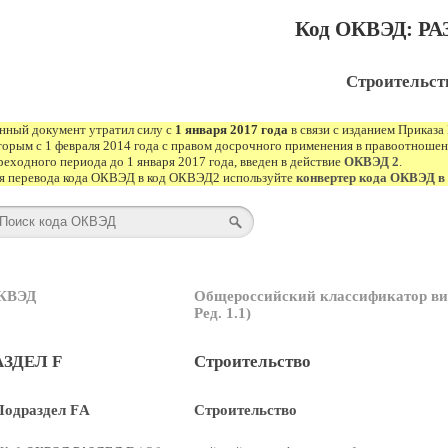
Код ОКВЭД: РА
Строительст
нный документ утратил силу с
1 января 2017 года
в связи с изданием Приказа 
торым с 1 февраля 2014 года с правом досрочного применения в правоотношени
реходного периода до 1 января 2017 года, введен в действие
ОКВЭД 2
.
я перевода кода ОКВЭД в код ОКВЭД2 используйте
конвертер кода ОКВЭД 
КВЭД
Общероссийский классификатор ви
Ред. 1.1)
АЗДЕЛ F
Строительство
Подраздел FА
Строительство