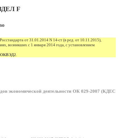
ЗДЕЛ F
во
Росстандарта от 31.01.2014 N 14-ст (в ред. от 10.11.2015),
ях, возникших с 1 января 2014 года, с установлением
в ОКВЭД2
.
дов экономической деятельности ОК 029-2007 (КДЕС