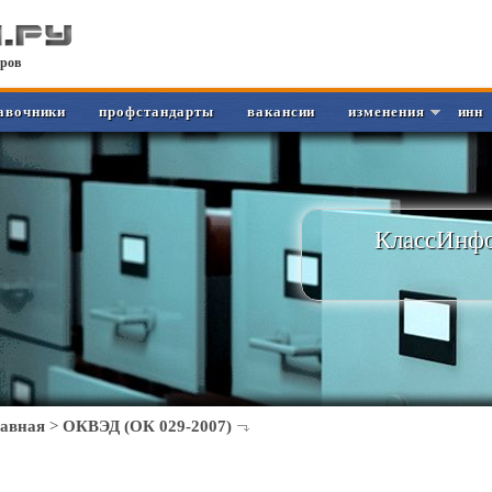
ров
авочники
профстандарты
вакансии
изменения
инн
КлассИнфо
лавная
>
ОКВЭД (ОК 029-2007)