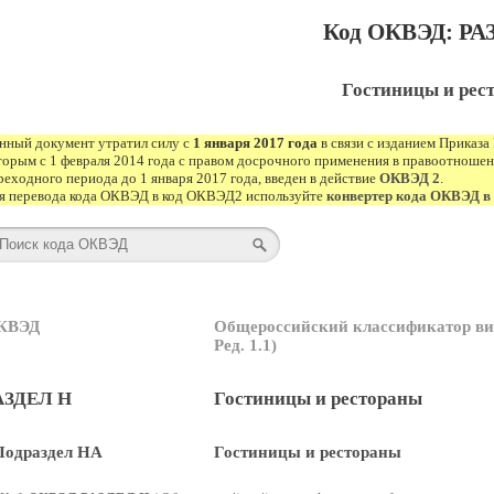
Код ОКВЭД: РА
Гостиницы и рес
нный документ утратил силу с
1 января 2017 года
в связи с изданием Приказа 
торым с 1 февраля 2014 года с правом досрочного применения в правоотношени
реходного периода до 1 января 2017 года, введен в действие
ОКВЭД 2
.
я перевода кода ОКВЭД в код ОКВЭД2 используйте
конвертер кода ОКВЭД 
КВЭД
Общероссийский классификатор ви
Ред. 1.1)
АЗДЕЛ H
Гостиницы и рестораны
Подраздел HА
Гостиницы и рестораны