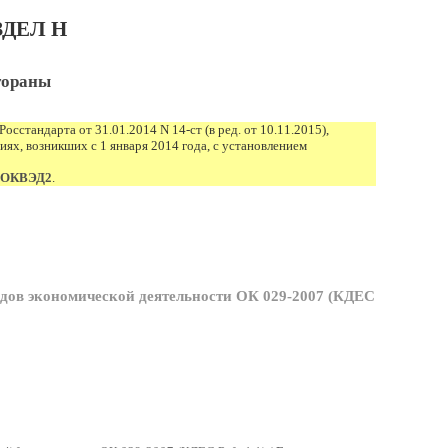
ЗДЕЛ H
тораны
Росстандарта от 31.01.2014 N 14-ст (в ред. от 10.11.2015),
ях, возникших с 1 января 2014 года, с установлением
в ОКВЭД2
.
дов экономической деятельности ОК 029-2007 (КДЕС