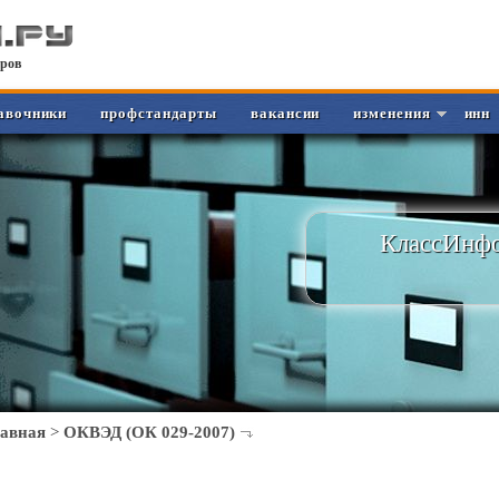
ров
авочники
профстандарты
вакансии
изменения
инн
КлассИнфо
лавная
>
ОКВЭД (ОК 029-2007)