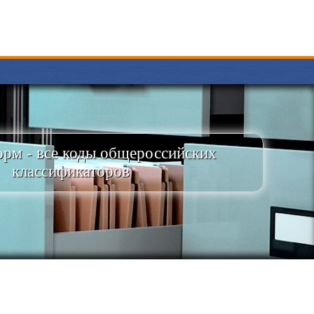
рм - все коды общероссийских
классификаторов