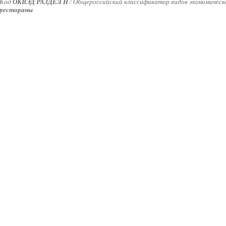
Код
ОКВЭД РАЗДЕЛ H
/
Общероссийский классификатор видов экономическо
рестораны