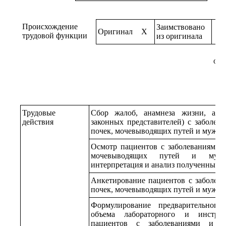
Происхождение
Заимствовано
Оригинал
X
трудовой функции
из оригинала
ори
Трудовые
Сбор жалоб, анамнеза жизни, анк
действия
законных представителей) с заболев
почек, мочевыводящих путей и мужск
Осмотр пациентов с заболеваниями и
мочевыводящих путей и мужс
интерпретация и анализ полученных 
Анкетирование пациентов с заболева
почек, мочевыводящих путей и мужск
Формулирование предварительного
объема лабораторного и инструм
пациентов с заболеваниями и (и