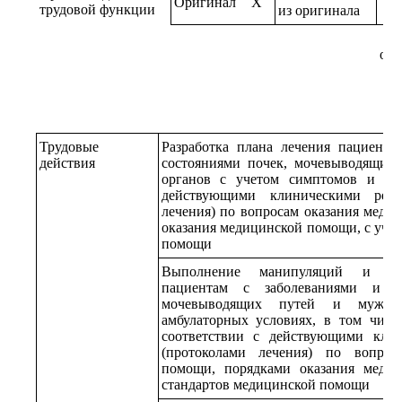
Оригинал
X
трудовой функции
из оригинала
ори
Трудовые
Разработка плана лечения пациенто
действия
состояниями почек, мочевыводящих
органов с учетом симптомов и си
действующими клиническими реко
лечения) по вопросам оказания меди
оказания медицинской помощи, с уче
помощи
Выполнение манипуляций и опе
пациентам с заболеваниями и (и
мочевыводящих путей и мужск
амбулаторных условиях, в том числ
соответствии с действующими кли
(протоколами лечения) по вопрос
помощи, порядками оказания меди
стандартов медицинской помощи