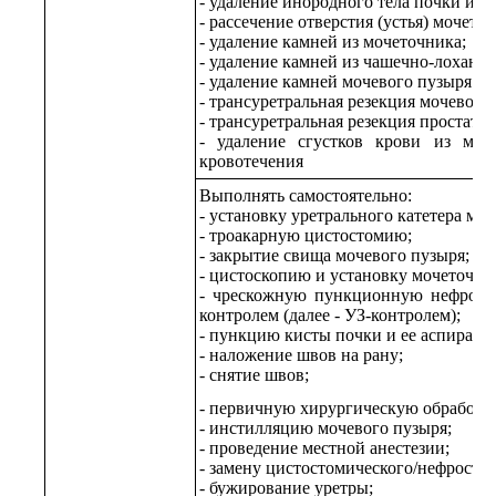
- удаление инородного тела почки и м
- рассечение отверстия (устья) мочето
- удаление камней из мочеточника;
- удаление камней из чашечно-лохано
- удаление камней мочевого пузыря и 
- трансуретральная резекция мочевого
- трансуретральная резекция простаты;
- удаление сгустков крови из моч
кровотечения
Выполнять самостоятельно:
- установку уретрального катетера м
- троакарную цистостомию;
- закрытие свища мочевого пузыря;
- цистоскопию и установку мочеточник
- чрескожную пункционную нефросто
контролем (далее - УЗ-контролем);
- пункцию кисты почки и ее аспираци
- наложение швов на рану;
- снятие швов;
- первичную хирургическую обработк
- инстилляцию мочевого пузыря;
- проведение местной анестезии;
- замену цистостомического/нефросто
- бужирование уретры;