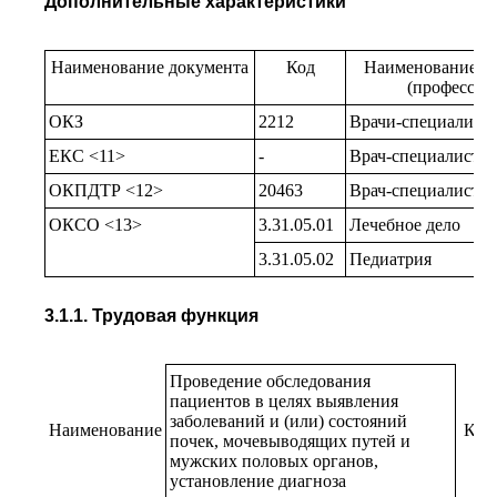
Дополнительные характеристики
Наименование документа
Код
Наименование ба
(профессии
ОКЗ
2212
Врачи-специалист
ЕКС <11>
-
Врач-специалист
ОКПДТР <12>
20463
Врач-специалист
ОКСО <13>
3.31.05.01
Лечебное дело
3.31.05.02
Педиатрия
3.1.1. Трудовая функция
Проведение обследования
пациентов в целях выявления
заболеваний и (или) состояний
Наименование
Код
почек, мочевыводящих путей и
мужских половых органов,
установление диагноза