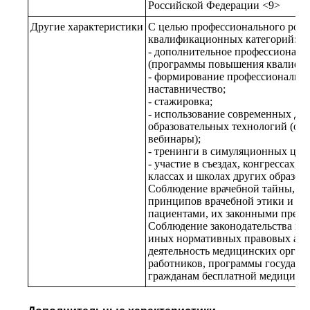
Российской Федерации <9>
Другие характеристики
С целью профессионального рост
квалификационных категорий:
- дополнительное профессиональ
(программы повышения квалифик
- формирование профессиональны
наставничество;
- стажировка;
- использование современных д
образовательных технологий (обр
вебинары);
- тренинги в симуляционных цент
- участие в съездах, конгрессах, 
классах и школах других образов
Соблюдение врачебной тайны, кл
принципов врачебной этики и део
пациентами, их законными предс
Соблюдение законодательства в с
иных нормативных правовых акт
деятельность медицинских орган
работников, программы государс
гражданам бесплатной медицинс