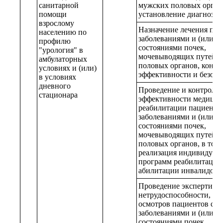
санитарной
мужских половых орган
помощи
установление диагноза
взрослому
Назначение лечения пац
населению по
заболеваниями и (или)
профилю
состояниями почек,
"урология" в
мочевыводящих путей и
амбулаторных
половых органов, контр
условиях и (или)
эффективности и безопа
в условиях
дневного
Проведение и контроль
стационара
эффективности медицин
реабилитации пациентов
заболеваниями и (или)
состояниями почек,
мочевыводящих путей и
половых органов, в том 
реализация индивидуал
программ реабилитации
абилитации инвалидов
Проведение экспертизы
нетрудоспособности, м
осмотров пациентов с
заболеваниями и (или)
состояниями почек,