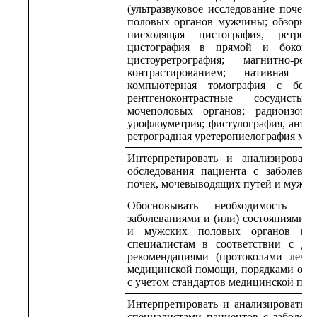
(ультразвуковое исследование почек,
половых органов мужчины; обзорная 
нисходящая цистография, ретрогр
цистография в прямой и боковой
цистоуретрография; магнитно-ре
контрастированием; нативная ко
компьютерная томография с болю
рентгеноконтрастные сосудист
мочеполовых органов; радиоизото
урофлоуметрия; фистулография, антег
ретроградная уретеропиелография моч
Интерпретировать и анализировать 
обследования пациента с заболеван
почек, мочевыводящих путей и мужск
Обосновывать необходимость н
заболеваниями и (или) состояниями 
и мужских половых органов на 
специалистам в соответствии с д
рекомендациями (протоколами лечен
медицинской помощи, порядками ока
с учетом стандартов медицинской по
Интерпретировать и анализировать р
специалистами пациентов с заболева