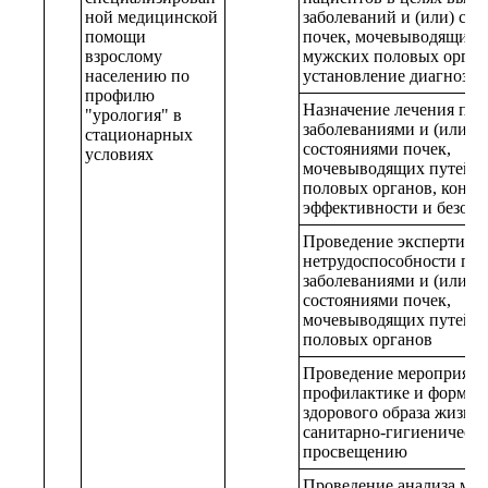
ной медицинской
заболеваний и (или) сос
помощи
почек, мочевыводящих 
взрослому
мужских половых орган
населению по
установление диагноза
профилю
Назначение лечения пац
"урология" в
заболеваниями и (или)
стационарных
состояниями почек,
условиях
мочевыводящих путей и
половых органов, контр
эффективности и безопа
Проведение экспертизы
нетрудоспособности пац
заболеваниями и (или)
состояниями почек,
мочевыводящих путей и
половых органов
Проведение мероприяти
профилактике и форми
здорового образа жизни
санитарно-гигиеническ
просвещению
Проведение анализа мед