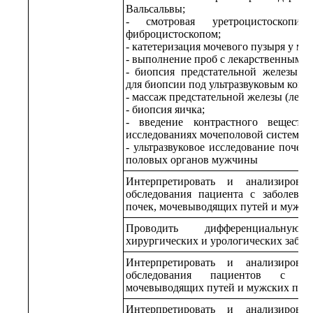
Вальсальвы;
- смотровая уретроцистоскоп
фиброцистоскопом;
- катетеризация мочевого пузыря у м
- выполнение проб с лекарственными 
- биопсия предстательной железы а
для биопсии под ультразвуковым конт
- массаж предстательной железы (лече
- биопсия яичка;
- введение контрастного веществ
исследованиях мочеполовой системы;
- ультразвуковое исследование почек
половых органов мужчины
Интерпретировать и анализирова
обследования пациента с заболеван
почек, мочевыводящих путей и мужск
Проводить дифференциальную
хирургических и урологических забол
Интерпретировать и анализирова
обследования пациентов с нов
мочевыводящих путей и мужских пол
Интерпретировать и анализирова