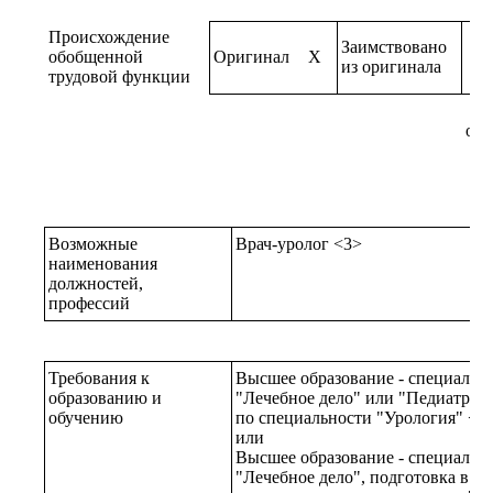
Происхождение
Заимствовано
обобщенной
Оригинал
X
из оригинала
трудовой функции
ори
Возможные
Врач-уролог <3>
наименования
должностей,
профессий
Требования к
Высшее образование - специалит
образованию и
"Лечебное дело" или "Педиатрия"
обучению
по специальности "Урология" <4
или
Высшее образование - специалит
"Лечебное дело", подготовка в ин