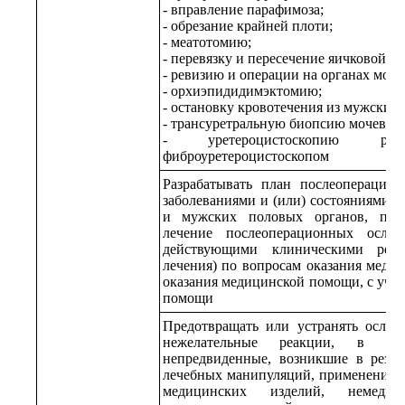
- вправление парафимоза;
- обрезание крайней плоти;
- меатотомию;
- перевязку и пересечение яичковой ве
- ревизию и операции на органах мош
- орхиэпидидимэктомию;
- остановку кровотечения из мужских
- трансуретральную биопсию мочевого
- уретероцистоскопию р
фиброуретероцистоскопом
Разрабатывать план послеоперацион
заболеваниями и (или) состояниями 
и мужских половых органов, про
лечение послеоперационных осло
действующими клиническими реко
лечения) по вопросам оказания меди
оказания медицинской помощи, с уче
помощи
Предотвращать или устранять ослож
нежелательные реакции, в т
непредвиденные, возникшие в резул
лечебных манипуляций, применения л
медицинских изделий, немедик