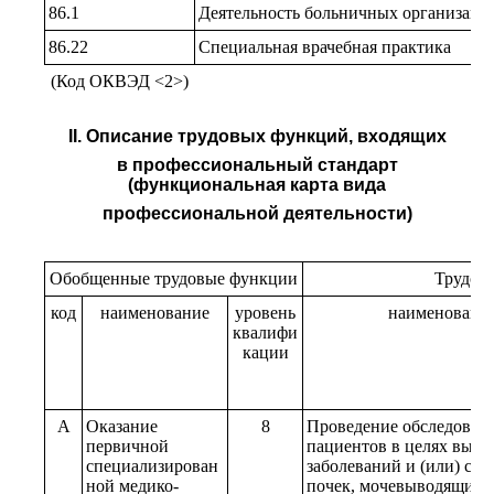
86.1
Деятельность больничных организаци
86.22
Специальная врачебная практика
(Код ОКВЭД <2>)
II. Описание трудовых функций, входящих
в профессиональный стандарт
(функциональная карта вида
профессиональной деятельности)
Обобщенные трудовые функции
Трудов
код
наименование
уровень
наименовани
квалифи
кации
A
Оказание
8
Проведение обследован
первичной
пациентов в целях выяв
специализирован
заболеваний и (или) сос
ной медико-
почек, мочевыводящих 