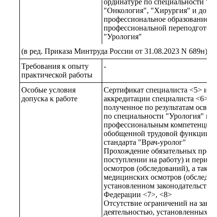
ординатуре по специальности "А
"Онкология", "Хирургия" и допо
профессиональное образование -
профессиональной переподготовк
"Урология"
(в ред. Приказа Минтруда России от 31.08.2023 N 689н)
Требования к опыту
-
практической работы
Особые условия
Сертификат специалиста <5> или 
допуска к работе
аккредитации специалиста <6> п
полученное по результатам осво
по специальности "Урология" в ч
профессиональным компетенциям
обобщенной трудовой функции к
стандарта "Врач-уролог"
Прохождение обязательных предв
поступлении на работу) и перио
осмотров (обследований), а такж
медицинских осмотров (обследова
установленном законодательство
Федерации <7>, <8>
Отсутствие ограничений на заня
деятельностью, установленных з