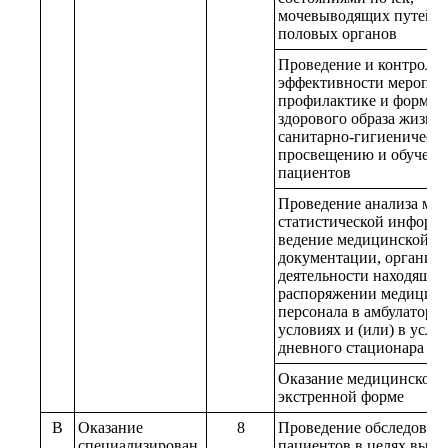
мочевыводящих путей и
половых органов
Проведение и контроль
эффективности меропри
профилактике и форми
здорового образа жизни
санитарно-гигиеническ
просвещению и обучен
пациентов
Проведение анализа мед
статистической информ
ведение медицинской
документации, организа
деятельности находящег
распоряжении медицинс
персонала в амбулаторн
условиях и (или) в усло
дневного стационара
Оказание медицинской 
экстренной форме
B
Оказание
8
Проведение обследован
специализирован
пациентов в целях выяв