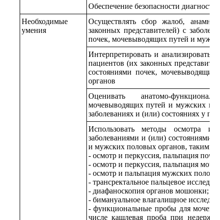
Обеспечение безопасности диагности
Необходимые
Осуществлять сбор жалоб, анамне
умения
законных представителей) с заболев
почек, мочевыводящих путей и мужск
Интерпретировать и анализировать 
пациентов (их законных представител
состояниями почек, мочевыводящих
органов
Оценивать анатомо-функционал
мочевыводящих путей и мужских пол
заболеваниях и (или) состояниях у па
Использовать методы осмотра и 
заболеваниями и (или) состояниями 
и мужских половых органов, такими к
- осмотр и перкуссия, пальпация почек
- осмотр и перкуссия, пальпация моче
- осмотр и пальпация мужских половы
- трансректальное пальцевое исследов
- диафаноскопия органов мошонки;
- бимануальное влагалищное исследов
- функциональные пробы для мочевых
числе кашлевая проба при недержа