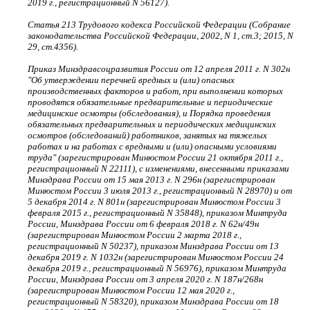
2019 г., регистрационный N 56127).
Статья 213 Трудового кодекса Российской Федерации (Собрание
законодательства Российской Федерации, 2002, N 1, ст.3; 2015, N
29, ст.4356).
Приказ Минздравсоцразвития России от 12 апреля 2011 г. N 302н
"Об утверждении перечней вредных и (или) опасных
производственных факторов и работ, при выполнении которых
проводятся обязательные предварительные и периодические
медицинские осмотры (обследования), и Порядка проведения
обязательных предварительных и периодических медицинских
осмотров (обследований) работников, занятых на тяжелых
работах и на работах с вредными и (или) опасными условиями
труда" (зарегистрирован Минюстом России 21 октября 2011 г.,
регистрационный N 22111), с изменениями, внесенными приказами
Минздрава России от 15 мая 2013 г. N 296н (зарегистрирован
Минюстом России 3 июля 2013 г., регистрационный N 28970) и от
5 декабря 2014 г. N 801н (зарегистрирован Минюстом России 3
февраля 2015 г., регистрационный N 35848), приказом Минтруда
России, Минздрава России от 6 февраля 2018 г. N 62н/49н
(зарегистрирован Минюстом России 2 марта 2018 г.,
регистрационный N 50237), приказом Минздрава России от 13
декабря 2019 г. N 1032н (зарегистрирован Минюстом России 24
декабря 2019 г., регистрационный N 56976), приказом Минтруда
России, Минздрава России от 3 апреля 2020 г. N 187н/268н
(зарегистрирован Минюстом России 12 мая 2020 г.,
регистрационный N 58320), приказом Минздрава России от 18