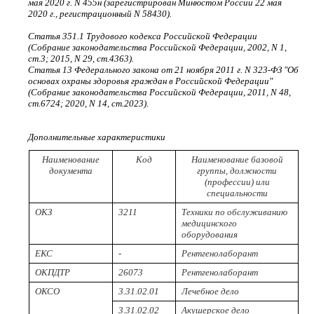
мая 2020 г. N 455н (зарегистрирован Минюстом России 22 мая
2020 г., регистрационный N 58430).
Статья 351.1 Трудового кодекса Российской Федерации
(Собрание законодательства Российской Федерации, 2002, N 1,
ст.3; 2015, N 29, ст.4363).
Статья 13 Федерального закона от 21 ноября 2011 г. N 323-ФЗ "Об
основах охраны здоровья граждан в Российской Федерации"
(Собрание законодательства Российской Федерации, 2011, N 48,
ст.6724; 2020, N 14, ст.2023).
Дополнительные характеристики
Наименование
Код
Наименование базовой
документа
группы, должности
(профессии) или
специальности
ОКЗ
3211
Техники по обслуживанию
медицинского
оборудования
ЕКС
-
Рентгенолаборант
ОКПДТР
26073
Рентгенолаборант
ОКСО
3.31.02.01
Лечебное дело
3.31.02.02
Акушерское дело