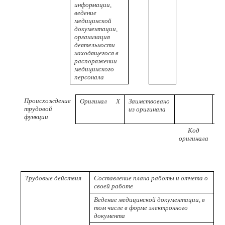
информации,
ведение
медицинской
документации,
организация
деятельности
находящегося в
распоряжении
медицинского
персонала
Происхождение
Оригинал
X
Заимствовано
трудовой
из оригинала
функции
Код
Р
оригинала
пр
Трудовые действия
Составление плана работы и отчета о
своей работе
Ведение медицинской документации, в
том числе в форме электронного
документа