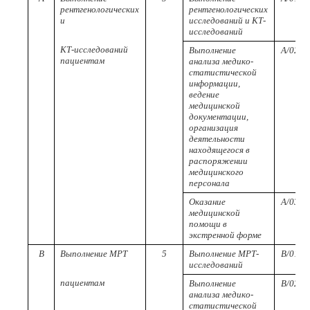
рентгенологических
рентгенологических
и
исследований и КТ-
исследований
КТ-исследований
Выполнение
A/02.5
пациентам
анализа медико-
статистической
информации,
ведение
медицинской
документации,
организация
деятельности
находящегося в
распоряжении
медицинского
персонала
Оказание
A/03.5
медицинской
помощи в
экстренной форме
B
Выполнение МРТ
5
Выполнение МРТ-
B/01.5
исследований
пациентам
Выполнение
B/02.5
анализа медико-
статистической