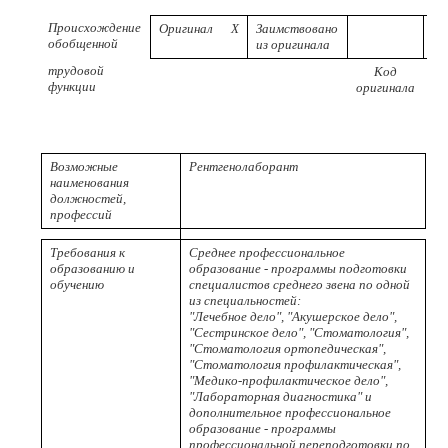
Происхождение
Оригинал
X
Заимствовано
обобщенной
из оригинала
трудовой
Код
Р
функции
оригинала
пр
Возможные
Рентгенолаборант
наименования
должностей,
профессий
Требования к
Среднее профессиональное
образованию и
образование - программы подготовки
обучению
специалистов среднего звена по одной
из специальностей:
"Лечебное дело", "Акушерское дело",
"Сестринское дело", "Стоматология",
"Стоматология ортопедическая",
"Стоматология профилактическая",
"Медико-профилактическое дело",
"Лабораторная диагностика" и
дополнительное профессиональное
образование - программы
профессиональной переподготовки по