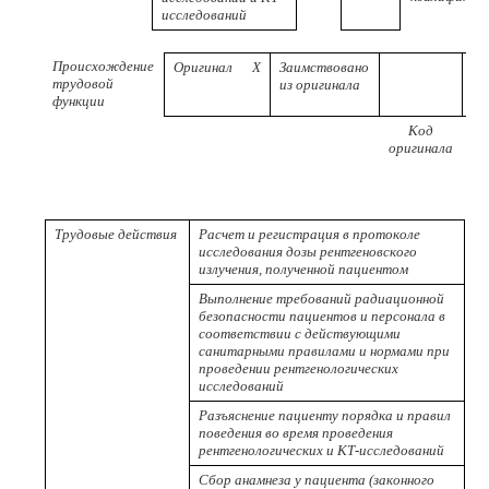
исследований
Происхождение
Оригинал
X
Заимствовано
трудовой
из оригинала
функции
Код
Р
оригинала
пр
Трудовые действия
Расчет и регистрация в протоколе
исследования дозы рентгеновского
излучения, полученной пациентом
Выполнение требований радиационной
безопасности пациентов и персонала в
соответствии с действующими
санитарными правилами и нормами при
проведении рентгенологических
исследований
Разъяснение пациенту порядка и правил
поведения во время проведения
рентгенологических и КТ-исследований
Сбор анамнеза у пациента (законного