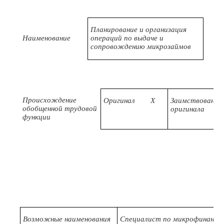
Ко
Планирование и организация
Наименование
операций по выдаче и
сопровождению микрозаймов
Происхождение
Оригинал
X
Заимствовано и
обобщенной трудовой
оригинала
функции
Возможные наименования
Специалист по микрофинансо