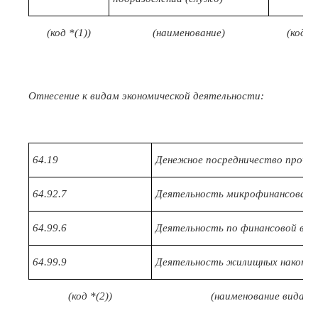
(код *(1))
(наименование)
(код О
Отнесение к видам экономической деятельности:
64.19
Денежное посредничество прочее
64.92.7
Деятельность микрофинансовая
64.99.6
Деятельность по финансовой вз
64.99.9
Деятельность жилищных накопит
(код *(2))
(наименование вида э