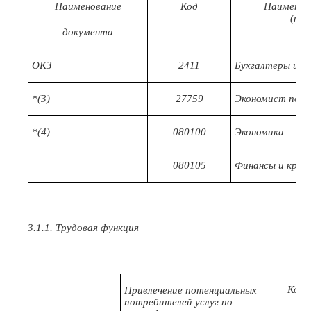
Наименование
Код
Наименов
(про
документа
ОКЗ
2411
Бухгалтеры и с
*(3)
27759
Экономист по ф
*(4)
080100
Экономика
080105
Финансы и кред
3.1.1. Трудовая функция
Код
Привлечение потенциальных
потребителей услуг по