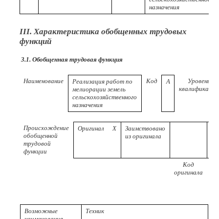
назначения
III. Характеристика обобщенных трудовых
функций
3.1. Обобщенная трудовая функция
Наименование
Код
Уровень
Реализация работ по
A
квалификации
мелиорации земель
сельскохозяйственного
назначения
Происхождение
Оригинал
X
Заимствовано
обобщенной
из оригинала
трудовой
функции
Код
Р
оригинала
пр
Возможные
Техник
наименования