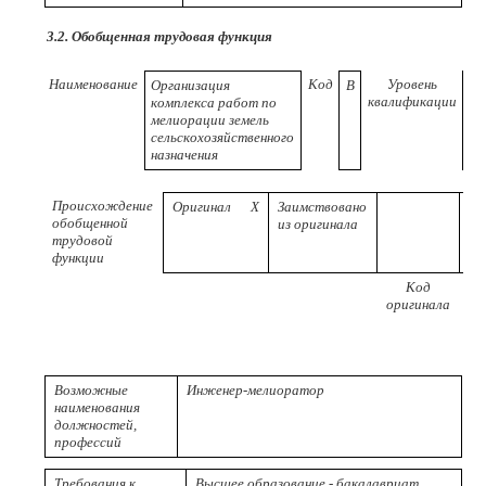
3.2. Обобщенная трудовая функция
Наименование
Код
Уровень
Организация
B
6
квалификации
комплекса работ по
мелиорации земель
сельскохозяйственного
назначения
Происхождение
Оригинал
X
Заимствовано
обобщенной
из оригинала
трудовой
функции
Код
Р
оригинала
пр
Возможные
Инженер-мелиоратор
наименования
должностей,
профессий
Требования к
Высшее образование - бакалавриат