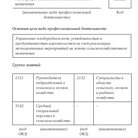
назначения
(наименование вида профессиональной
Код
деятельности)
Основная цель вида профессиональной деятельности:
Управление плодородием почв, устойчивостью и
продуктивностью агроэкосистем за счет реализации
мелиоративных мероприятий на землях сельскохозяйственного
назначения
Группа занятий:
1311
Руководители
2132
Специалисты в
подразделений в
области
сельском и лесном
сельского, лесного
хозяйстве
и рыбного
хозяйства
3142
Средний
-
-
специальный
персонал в
сельском хозяйстве
(код
(наименование)
(код
(наименование)
ОКЗ)
ОКЗ)