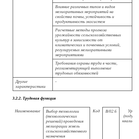
Влияние различных типов и видов
мелиоративных мероприятий на
свойства почвы, устойчивость и
продуктивность экосистем
Расчетные методы прогноза
урожайности сельскохозяйственных
культур в зависимости от
климатических и почвенных условий,
регулируемых мелиоративными
мероприятиями
Требования охраны труда в части,
регламентирующей выполнение
трудовых обязанностей
Другие
-
характеристики
3.2.2. Трудовая функция
Наименование
Код
Урове
Выбор технологии
B/02.6
(подуров
(технологических
квалифи
решений) проведения
мелиорации земель
сельскохозяйственного
назначения