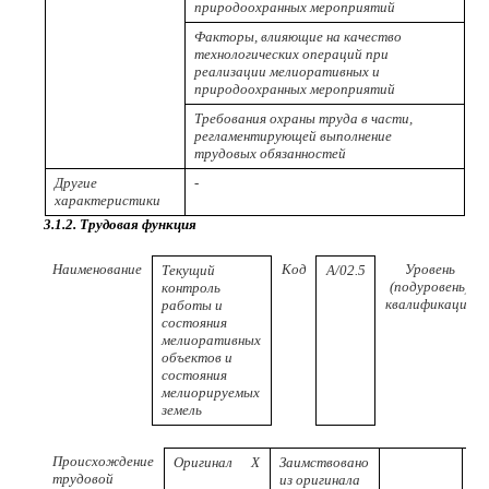
природоохранных мероприятий
Факторы, влияющие на качество
технологических операций при
реализации мелиоративных и
природоохранных мероприятий
Требования охраны труда в части,
регламентирующей выполнение
трудовых обязанностей
Другие
-
характеристики
3.1.2. Трудовая функция
Наименование
Код
Уровень
Текущий
A/02.5
(подуровень)
контроль
квалификации
работы и
состояния
мелиоративных
объектов и
состояния
мелиорируемых
земель
Происхождение
Оригинал
X
Заимствовано
трудовой
из оригинала