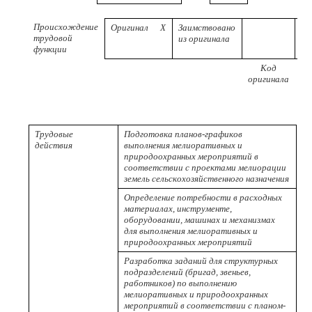
Происхождение
Оригинал
X
Заимствовано
трудовой
из оригинала
функции
Код
Р
оригинала
пр
Трудовые
Подготовка планов-графиков
действия
выполнения мелиоративных и
природоохранных мероприятий в
соответствии с проектами мелиорации
земель сельскохозяйственного назначения
Определение потребности в расходных
материалах, инструменте,
оборудовании, машинах и механизмах
для выполнения мелиоративных и
природоохранных мероприятий
Разработка заданий для структурных
подразделений (бригад, звеньев,
работников) по выполнению
мелиоративных и природоохранных
мероприятий в соответствии с планом-