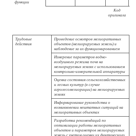
функции
Код
Р
оригинала
пр
Трудовые
Проведение осмотров мелиоративных
действия
объектов (мелиорируемых земель) и
наблюдение за их функционированием
Измерение параметров водно-
воздушного режима почв на
мелиорируемых землях с использованием
контрольно-измерительной аппаратуры
Оценка состояния сельскохозяйственных
и лесных культур (в случае
агролесомелиорации) на мелиорируемых
землях
Информирование руководства о
возникновении нештатных ситуаций на
мелиоративных объектах
Разработка рекомендаций по
оптимизации работы мелиоративных
объектов и параметров мелиорируемых
земель с учетом оценки их фактического