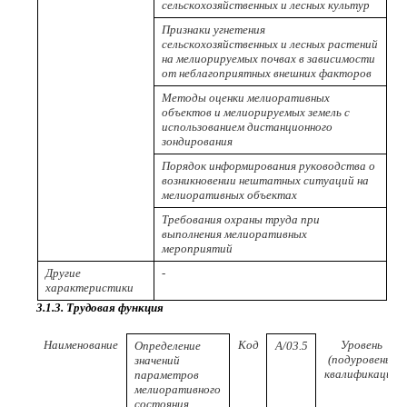
сельскохозяйственных и лесных культур
Признаки угнетения
сельскохозяйственных и лесных растений
на мелиорируемых почвах в зависимости
от неблагоприятных внешних факторов
Методы оценки мелиоративных
объектов и мелиорируемых земель с
использованием дистанционного
зондирования
Порядок информирования руководства о
возникновении нештатных ситуаций на
мелиоративных объектах
Требования охраны труда при
выполнения мелиоративных
мероприятий
Другие
-
характеристики
3.1.3. Трудовая функция
Наименование
Код
Уровень
Определение
A/03.5
(подуровень)
значений
квалификации
параметров
мелиоративного
состояния