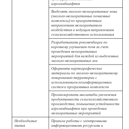
агроландшафтов
Выделять эколого-мелиоративные зоны
(эколого-мелиоративные почвенные
комплексы) по приоритетным
направлениям мелиоративного
воздействия и ведущим направлениям
сельскохозяйственного использования
Разрабатывать рекомендации по
коренному улучшению почв за счет
проведения мелиоративных
мероприятий для каждой из выделенных
эколого-мелиоративных зон
Оформлять картографические
материалы по эколого-мелиоративному
зонированию территории с
использованием геоинформационных
систем и программных комплексов
Прогнозировать масштабы увеличения
продуктивности сельскохозяйственного
производства, повышения устойчивости
агроландшафтов при проведении
мелиоративных мероприятий
Необходимые
Правила работы с электронными
знания
информационными ресурсами и