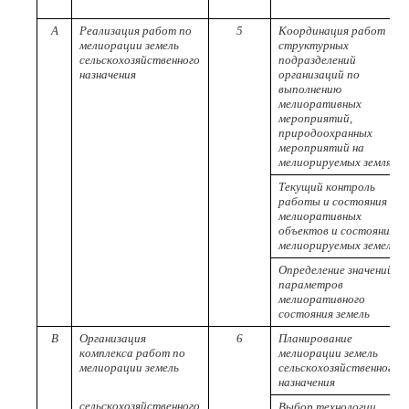
A
Реализация работ по
5
Координация работ
мелиорации земель
структурных
сельскохозяйственного
подразделений
назначения
организаций по
выполнению
мелиоративных
мероприятий,
природоохранных
мероприятий на
мелиорируемых землях
Текущий контроль
работы и состояния
мелиоративных
объектов и состояния
мелиорируемых земель
Определение значений
параметров
мелиоративного
состояния земель
B
Организация
6
Планирование
комплекса работ по
мелиорации земель
мелиорации земель
сельскохозяйственного
назначения
сельскохозяйственного
Выбор технологии