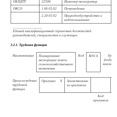
ОКПДТР
22506
Инженер-мелиоратор
ОКСО
1.06.03.02
Почвоведение
2.20.03.02
Природообустройство и
водопользование
________________
Единый квалификационный справочник должностей
руководителей, специалистов и служащих.
3.2.1. Трудовая функция
Наименование
Код
Урове
Планирование
B/01.6
(подуров
мелиорации земель
квалифи
сельскохозяйственного
назначения
Происхождение
Оригинал
X
Заимствовано
трудовой
из оригинала
функции
Код
Р
оригинала
пр