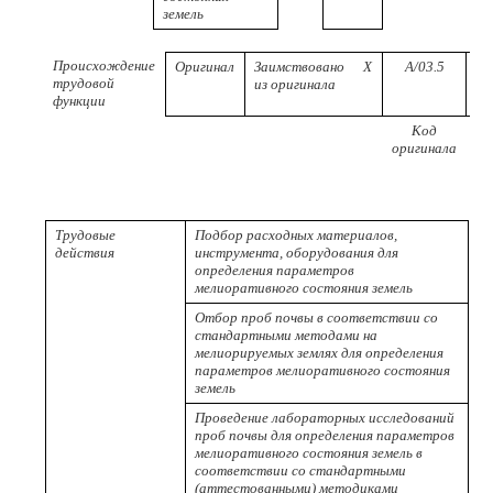
земель
Происхождение
Оригинал
Заимствовано
X
A/03.5
трудовой
из оригинала
функции
Код
Р
оригинала
пр
Трудовые
Подбор расходных материалов,
действия
инструмента, оборудования для
определения параметров
мелиоративного состояния земель
Отбор проб почвы в соответствии со
стандартными методами на
мелиорируемых землях для определения
параметров мелиоративного состояния
земель
Проведение лабораторных исследований
проб почвы для определения параметров
мелиоративного состояния земель в
соответствии со стандартными
(аттестованными) методиками