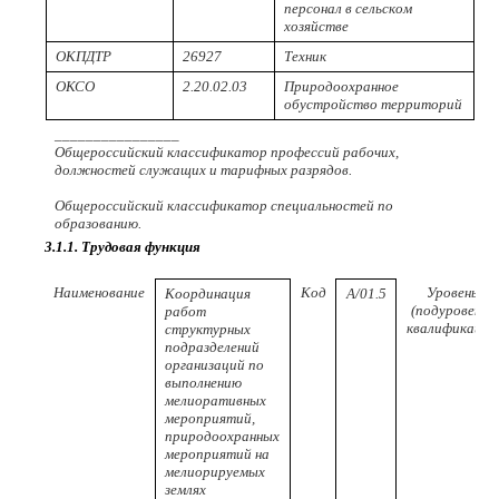
персонал в сельском
хозяйстве
ОКПДТР
26927
Техник
ОКСО
2.20.02.03
Природоохранное
обустройство территорий
________________
Общероссийский классификатор профессий рабочих,
должностей служащих и тарифных разрядов.
Общероссийский классификатор специальностей по
образованию.
3.1.1. Трудовая функция
Наименование
Код
Уровень
Координация
A/01.5
(подуровень)
работ
квалификации
структурных
подразделений
организаций по
выполнению
мелиоративных
мероприятий,
природоохранных
мероприятий на
мелиорируемых
землях