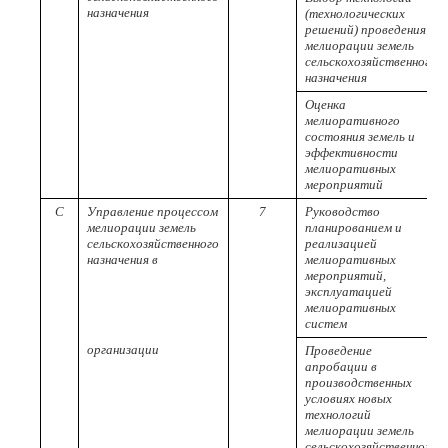
назначения
(технологических
решений) проведения
мелиорации земель
сельскохозяйственного
назначения
Оценка
мелиоративного
состояния земель и
эффективности
мелиоративных
мероприятий
C
Управление процессом
7
Руководство
мелиорации земель
планированием и
сельскохозяйственного
реализацией
назначения в
мелиоративных
мероприятий,
эксплуатацией
мелиоративных
систем
организации
Проведение
апробации в
производственных
условиях новых
технологий
мелиорации земель
сельскохозяйственного