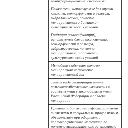
геоинформационными системами
Показатели, используемые для оценки
климата, геоморфологии и рельефа,
гидрологических, почвенно-
мелиоративных и ботанико-
культуртехнических условий
Градации (классификации),
используемые для оценки климата,
геоморфологии и рельефа,
гидрологических, почвенно-
мелиоративных и ботанико-
культуртехнических условий
Методика выделения эколого-
мелиоративных (почвенно-
мелиоративных) зон
Типы и виды мелиорации земель
сельскохозяйственного назначения в
соответствии с законодательством
Российской Федерации в области
мелиорации
Правила работы с геоинформационными
системами и специальным программным
обеспечением при оформлении
картографического материала по
почвенно-мелиоративному зонированию