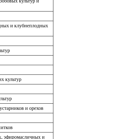
бобовых культур и
дных и клубнеплодных
ьтур
х культур
льтур
устарников и орехов
питков
х, эфиромасличных и