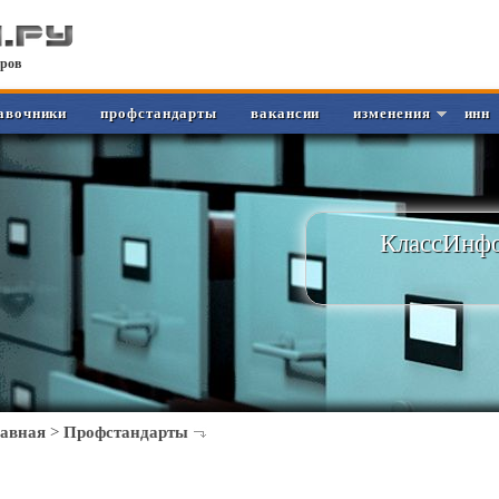
ров
авочники
профстандарты
вакансии
изменения
инн
КлассИнфо
лавная
>
Профстандарты