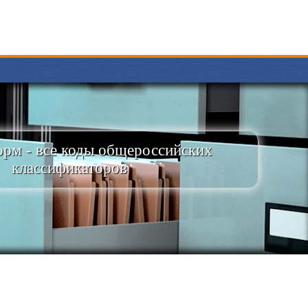
рм - все коды общероссийских
классификаторов