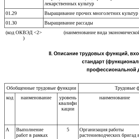
лекарственных культур
01.29
Выращивание прочих многолетних культур
01.30
Выращивание рассады
(код ОКВЭД <2>
(наименование вида экономической
)
II. Описание трудовых функций, в
стандарт (функционал
профессиональной д
Обобщенные трудовые функции
Трудовые 
код
наименование
уровень
наименование
квалифи
кации
A
Выполнение
5
Организация работы
работ в рамках
растениеводческих бригад 