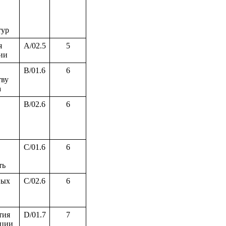
тур
я
A/02.5
5
ии
B/01.6
6
тву
а
B/02.6
6
C/01.6
6
ть
ных
C/02.6
6
тия
D/01.7
7
ации