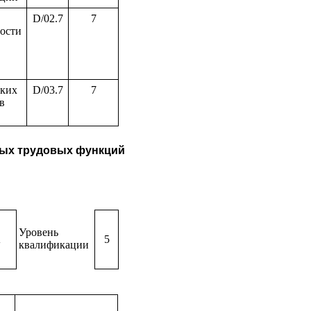
D/02.7
7
ости
ских
D/03.7
7
в
нных трудовых функций
Уровень
A
5
квалификации