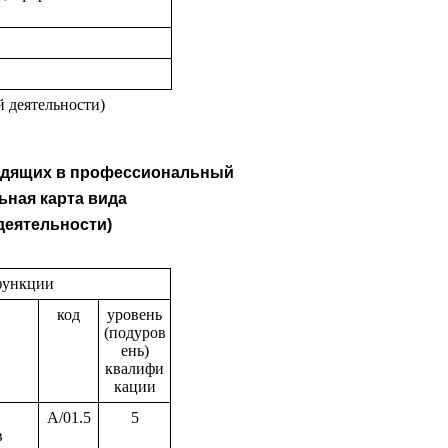
 деятельности)
ходящих в профессиональный
ьная карта вида
еятельности)
функции
код
уровень
(подуров
ень)
квалифи
кации
A/01.5
5
в