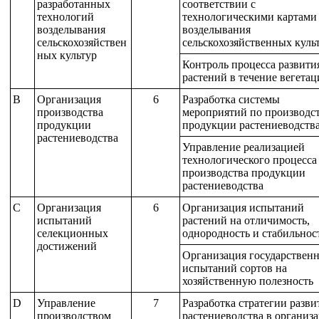
разработанных
соответствии с
технологий
технологическими картами
возделывания
возделывания
сельскохозяйствен
сельскохозяйственных куль
ных культур
Контроль процесса развити
растений в течение вегетац
B
Организация
6
Разработка системы
производства
мероприятий по производс
продукции
продукции растениеводств
растениеводства
Управление реализацией
технологического процесса
производства продукции
растениеводства
C
Организация
6
Организация испытаний
испытаний
растений на отличимость,
селекционных
однородность и стабильнос
достижений
Организация государствен
испытаний сортов на
хозяйственную полезность
D
Управление
7
Разработка стратегии разви
производством
растениеводства в организ