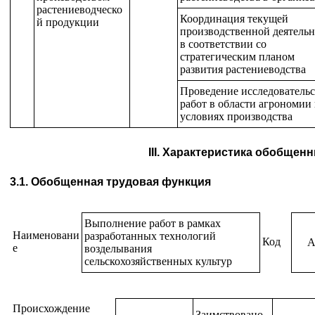
растениеводческо
Координация текущей
й продукции
производственной деятельн
в соответствии со
стратегическим планом
развития растениеводства
Проведение исследователь
работ в области агрономии 
условиях производства
III. Характеристика обобще
3.1. Обобщенная трудовая функция
Выполнение работ в рамках
Наименовани
разработанных технологий
Код
е
возделывания
сельскохозяйственных культур
Происхождение
Заимствовано