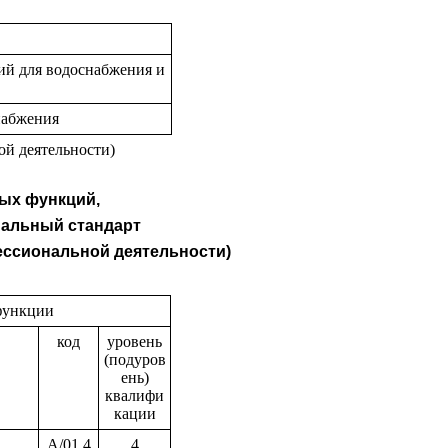
й для водоснабжения и
снабжения
ой деятельности)
вых функций,
альный стандарт
ессиональной деятельности)
функции
код
уровень
(подуров
ень)
квалифи
кации
A/01.4
4