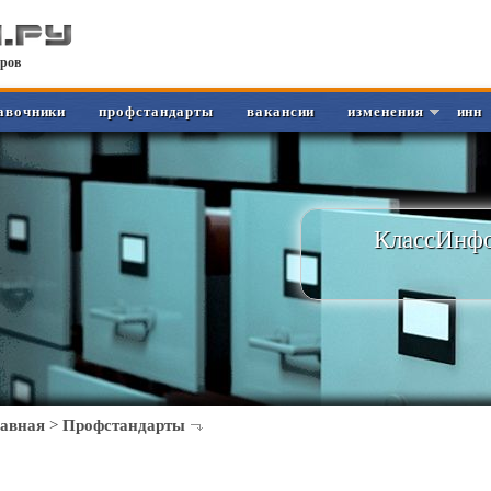
ров
авочники
профстандарты
вакансии
изменения
инн
КлассИнфо
лавная
>
Профстандарты