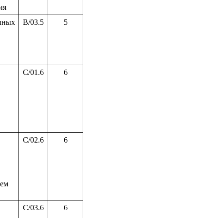
ия
нных
B/03.5
5
C/01.6
6
C/02.6
6
тем
C/03.6
6