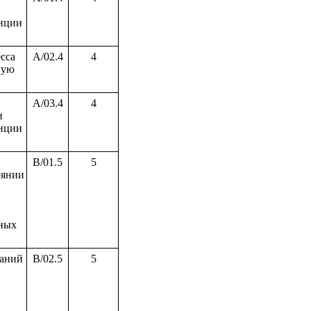
анции
сса
A/02.4
4
ную
A/03.4
4
и
анции
B/01.5
5
оянии
ных
даний
B/02.5
5