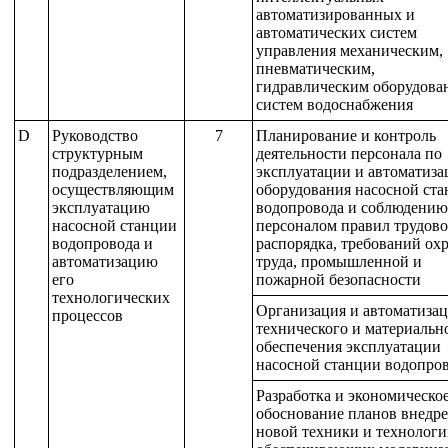
автоматизированных и
автоматических систем
управления механическим,
пневматическим,
гидравлическим оборудова
систем водоснабжения
D
Руководство
7
Планирование и контроль
структурным
деятельности персонала по
подразделением,
эксплуатации и автоматиза
осуществляющим
оборудования насосной ст
эксплуатацию
водопровода и соблюдению
насосной станции
персоналом правил трудово
водопровода и
распорядка, требований ох
автоматизацию
труда, промышленной и
его
пожарной безопасности
технологических
Организация и автоматиза
процессов
технического и материальн
обеспечения эксплуатации
насосной станции водопро
Разработка и экономическо
обоснование планов внедр
новой техники и технологи