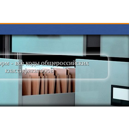
рм - все коды общероссийских
классификаторов