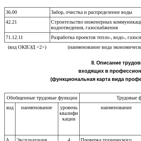
36.00
Забор, очистка и распределение воды
42.21
Строительство инженерных коммуникаци
водоотведения, газоснабжения
71.12.11
Разработка проектов тепло-, водо-, газо
(код ОКВЭД <2>)
(наименование вида экономическ
II. Описание трудо
входящих в профессион
(функциональная карта вида проф
Обобщенные трудовые функции
Трудовые 
код
наименование
уровень
наименование
квалифи
кации
A
Эксплуатация
4
Проверка технического