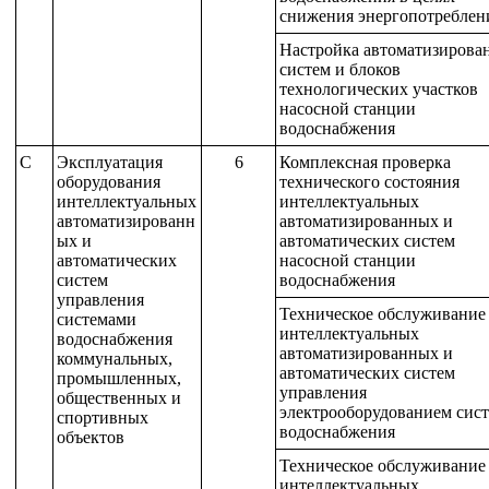
снижения энергопотреблен
Настройка автоматизирова
систем и блоков
технологических участков
насосной станции
водоснабжения
C
Эксплуатация
6
Комплексная проверка
оборудования
технического состояния
интеллектуальных
интеллектуальных
автоматизированн
автоматизированных и
ых и
автоматических систем
автоматических
насосной станции
систем
водоснабжения
управления
Техническое обслуживание
системами
интеллектуальных
водоснабжения
автоматизированных и
коммунальных,
автоматических систем
промышленных,
управления
общественных и
электрооборудованием сис
спортивных
водоснабжения
объектов
Техническое обслуживание
интеллектуальных