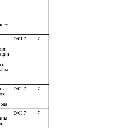
нием
D/01.7
7
ции
анции
го
раны
ция
D/02.7
7
ого
вода
е
D/03.7
7
ения
й,