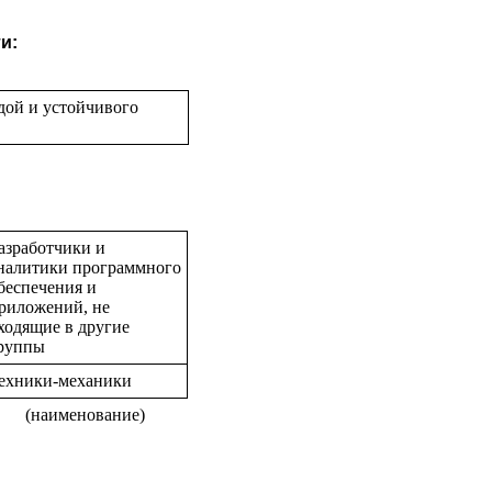
и:
дой и устойчивого
азработчики и
налитики программного
беспечения и
риложений, не
ходящие в другие
руппы
ехники-механики
(наименование)