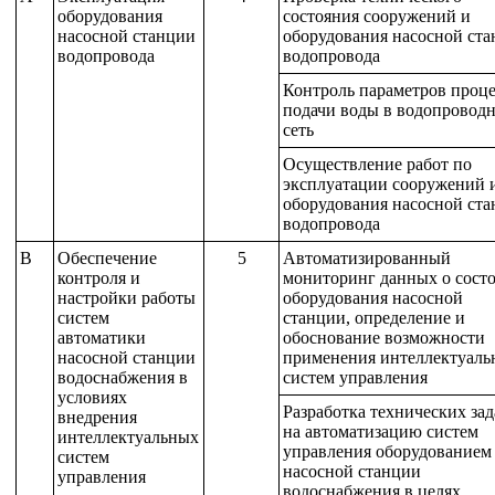
оборудования
состояния сооружений и
насосной станции
оборудования насосной ст
водопровода
водопровода
Контроль параметров проце
подачи воды в водопровод
сеть
Осуществление работ по
эксплуатации сооружений 
оборудования насосной ст
водопровода
B
Обеспечение
5
Автоматизированный
контроля и
мониторинг данных о сост
настройки работы
оборудования насосной
систем
станции, определение и
автоматики
обоснование возможности
насосной станции
применения интеллектуаль
водоснабжения в
систем управления
условиях
Разработка технических за
внедрения
на автоматизацию систем
интеллектуальных
управления оборудованием
систем
насосной станции
управления
водоснабжения в целях