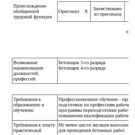
Происхождение
Заимствовано
обобщенной
Оригинал
X
из оригинала
трудовой функции
ори
Возможные
Бетонщик 3-го разряда
наименования
Бетонщик 4-го разряда
должностей,
профессий
Требования к
Профессиональное обучение - прог
образованию и
подготовки по профессиям рабочих,
обучению
программы переподготовки рабочих
повышения квалификации рабочих,
Требования к опыту
Не менее шести месяцев выполнени
практической
для проведения бетонных работ