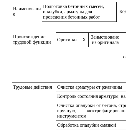
Подготовка бетонных смесей,
Наименовани
Код
опалубки, арматуры для
е
проведения бетонных работ
Происхождение
Заимствовано
Оригинал
X
трудовой функции
из оригинала
ори
Трудовые действия
Очистка арматуры от ржавчины
Контроль состояния арматуры, нали
Очистка опалубки от бетона, строит
вручную, электрифицирован
инструментом
Обработка опалубки смазкой