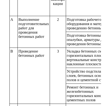
кации
A
Выполнение
2
Подготовка рабочего ме
подготовительных
оборудования и материа
работ для
проведению бетонных р
проведения
Подготовка бетонных с
бетонных работ
опалубки, арматуры для
проведения бетонных р
B
Проведение
3
Укладка бетонных смес
бетонных работ
горизонтальных плоскос
вертикальные конструк
наклонные плоскости
Устройство подстилаю
слоев, бетонных основ
полов и цементной стя
Ремонт бетонных и
железобетонных
горизонтальных констр
цементных полов