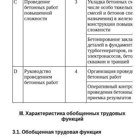
C
Проведение
3
Укладка бетонных смесе
бетонных работ
числе особо тяжелых б
повышенной
смесей и бетонов специ
сложности
назначения) в железобе
конструкции повышен
сложности
Бетонирование закладн
деталей в фундаментах
турбогенераторов, пит
электронасосов, бетони
скважин и траншей
D
Руководство
4
Организация проведени
проведением
бетонных работ
бетонных работ
Оперативный контроль
проведения бетонных р
приемка результатов ра
III. Характеристика обобщенных трудовых
функций
3.1. Обобщенная трудовая функция