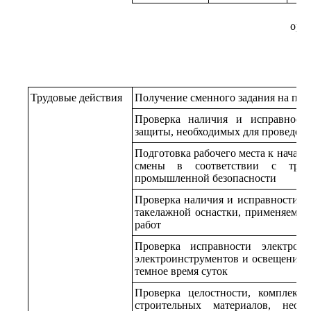
ори
Трудовые действия
Получение сменного задания на про
Проверка наличия и исправности
защиты, необходимых для проведени
Подготовка рабочего места к началу
смены в соответствии с треб
промышленной безопасности
Проверка наличия и исправности об
такелажной оснастки, применяемы
работ
Проверка исправности электроп
электроинструментов и освещения р
темное время суток
Проверка целостности, комплектно
строительных материалов, необ