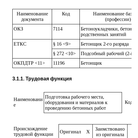
Наименование
Код
Наименование базов
документа
(профессии) ил
ОКЗ
7114
Бетоноукладчики, бетоноо
родственных занятий
ЕТКС
§ 16 <9>
Бетонщик 2-го разряда
§ 272 <10>
Подсобный рабочий (2-й р
ОКПДТР <11>
11196
Бетонщик
3.1.1. Трудовая функция
Подготовка рабочего места,
Наименовани
Код
оборудования и материалов к
е
проведению бетонных работ
Происхождение
Заимствовано
Оригинал
X
трудовой функции
из оригинала