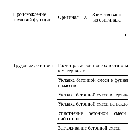
Происхождение
Заимствовано
Оригинал
X
трудовой функции
из оригинала
ори
Трудовые действия
Расчет размеров поверхности опалу
к материалам
Укладка бетонной смеси в фундамен
и массивы
Укладка бетонной смеси в вертикал
Укладка бетонной смеси на наклонн
Уплотнение бетонной смеси 
вибраторов
Заглаживание бетонной смеси