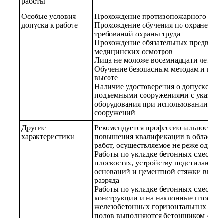
работы
Особые условия
Прохождение противопожарного ин
допуска к работе
Прохождение обучения по охране тр
требований охраны труда
Прохождение обязательных предвар
медицинских осмотров
Лица не моложе восемнадцати лет
Обучение безопасным методам и пр
высоте
Наличие удостоверения о допуске к 
подъемными сооружениями с указан
оборудования при использовании с
сооружений
Другие
Рекомендуется профессиональное о
характеристики
повышения квалификации в области
работ, осуществляемое не реже одног
Работы по укладке бетонных смесей
плоскостях, устройству подстилающ
оснований и цементной стяжки вып
разряда
Работы по укладке бетонных смесей
конструкции и на наклонные плоско
железобетонных горизонтальных ко
полов выполняются бетонщиком 4-го