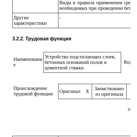
Виды и правила применения средс
необходимых при проведении бетон
Другие
-
характеристики
3.2.2. Трудовая функция
Устройство подстилающих слоев,
Наименовани
Код
бетонных оснований полов и
е
цементной стяжки
Происхождение
Заимствовано
Оригинал
X
трудовой функции
из оригинала
ори