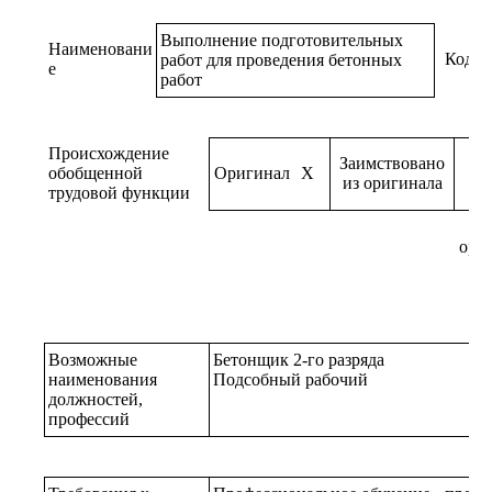
Выполнение подготовительных
Наименовани
Код
работ для проведения бетонных
е
работ
Происхождение
Заимствовано
обобщенной
Оригинал
X
из оригинала
трудовой функции
ори
Возможные
Бетонщик 2-го разряда
наименования
Подсобный рабочий
должностей,
профессий