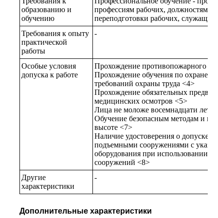
Требования к
Профессиональное обучение - прог
образованию и
профессиям рабочих, должностям с
обучению
переподготовки рабочих, служащих
Требования к опыту
-
практической
работы
Особые условия
Прохождение противопожарного ин
допуска к работе
Прохождение обучения по охране тр
требований охраны труда <4>
Прохождение обязательных предвар
медицинских осмотров <5>
Лица не моложе восемнадцати лет <
Обучение безопасным методам и пр
высоте <7>
Наличие удостоверения о допуске к 
подъемными сооружениями с указан
оборудования при использовании с
сооружений <8>
Другие
-
характеристики
Дополнительные характеристики