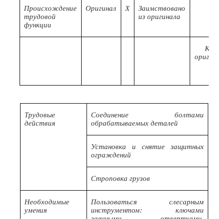
Происхождение
Оригинал
X
Заимствовано
трудовой
из оригинала
функции
Код
оригин
Трудовые
Соединение болтами
действия
обрабатываемых деталей
Установка и снятие защитных
ограждений
Строповка грузов
Необходимые
Пользоваться слесарным
умения
инструментом: ключами
гаечными, отвертками,