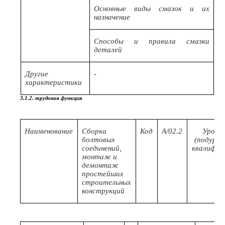
Основные виды смазок и их
назначение
Способы и правила смазки
деталей
Другие
-
характеристики
3.1.2. трудовая функция
Наименование
Сборка
Код
A/02.2
Уровен
болтовых
(подуров
соединений,
квалифик
монтаж и
демонтаж
простейших
строительных
конструкций