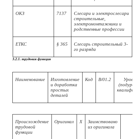
ОКЗ
7137
Слесари и электрослесари
строительные,
электромонтажники и
родственные профессии
ЕТКС
§ 365
Слесарь строительный 3-
го разряда
3.2.1. трудовая функция
Наименование
Изготовление
Код
B/01.2
Уровен
и доработка
(подурове
простых
квалифика
деталей
Происхождение
Оригинал
X
Заимствовано
трудовой
из оригинала
функции