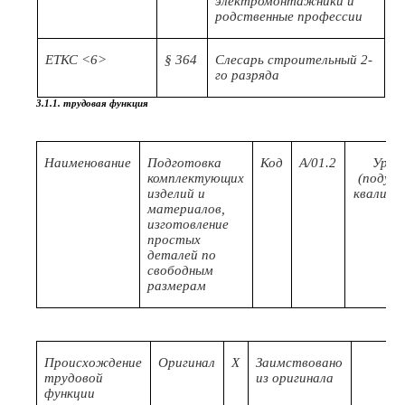
электромонтажники и
родственные профессии
ЕТКС <6>
§ 364
Слесарь строительный 2-
го разряда
3.1.1. трудовая функция
Наименование
Подготовка
Код
A/01.2
Уров
комплектующих
(подуро
изделий и
квалифи
материалов,
изготовление
простых
деталей по
свободным
размерам
Происхождение
Оригинал
X
Заимствовано
трудовой
из оригинала
функции