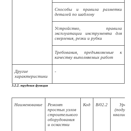
Способы и правила разметки
деталей по шаблону
Устройство, правила
эксплуатации инструмента для
сверления, резки и рубки
Требования, предъявляемые к
качеству выполняемых работ
Другие
-
характеристики
3.2.2. трудовая функция
Наименование
Ремонт
Код
B/02.2
Урове
простых узлов
(подуро
строительного
квалифи
оборудования
и оснастки