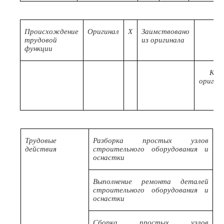
Происхождение
Оригинал
X
Заимствовано
трудовой
из оригинала
функции
Код
оригин
Трудовые
Разборка простых узлов
действия
строительного оборудования и
оснастки
Выполнение ремонта деталей
строительного оборудования и
оснастки
Сборка простых узлов