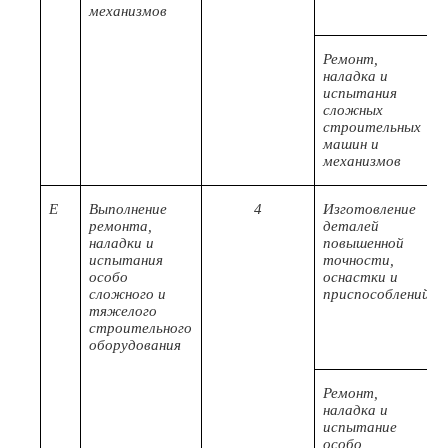
механизмов
Ремонт,
наладка и
испытания
сложных
строительных
машин и
механизмов
E
Выполнение
4
Изготовление
ремонта,
деталей
наладки и
повышенной
испытания
точности,
особо
оснастки и
сложного и
приспособлений
тяжелого
строительного
оборудования
Ремонт,
наладка и
испытание
особо