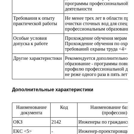
программы профессиональной п
деятельности
Требования к опыту
Не менее трех лет в области пр
практической работы
очистки сточных вод для специа
профессиональным образование
Особые условия
Прохождение обучения мерам по
допуска к работе
Прохождение обучения по охране
требований охраны труда <4>
Другие характеристики
Рекомендуется дополнительное 
образование - программы повыш
профилю профессиональной деят
не реже одного раза в пять лет
Дополнительные характеристики
Наименование
Код
Наименование базов
документа
(профессии) ил
ОКЗ
2142
Инженеры по гражданском
ЕКС <5>
-
Инженер-проектировщик