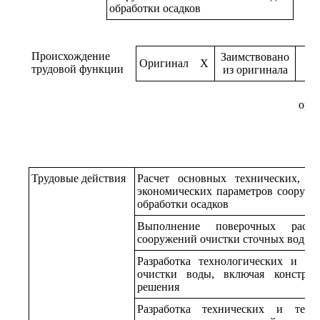
обработки осадков
Происхождение
Заимствовано
Оригинал
X
трудовой функции
из оригинала
ори
Трудовые действия
Расчет основных технических, те
экономических параметров сооруже
обработки осадков
Выполнение поверочных расче
сооружений очистки сточных вод и 
Разработка технологических и т
очистки воды, включая констру
решения
Разработка технических и техн