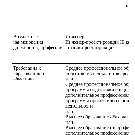
ори
Возможные
Инженер
наименования
Инженер-проектировщик III кат
должностей, профессий
Техник-проектировщик
Требования к
Среднее профессиональное образ
образованию и
подготовки специалистов средне
обучению
или
Среднее профессиональное образ
программы подготовки специалис
дополнительное профессионально
программы профессиональной п
деятельности
или
Высшее образование - бакалаври
или
Высшее образование (непрофильн
дополнительное профессионально