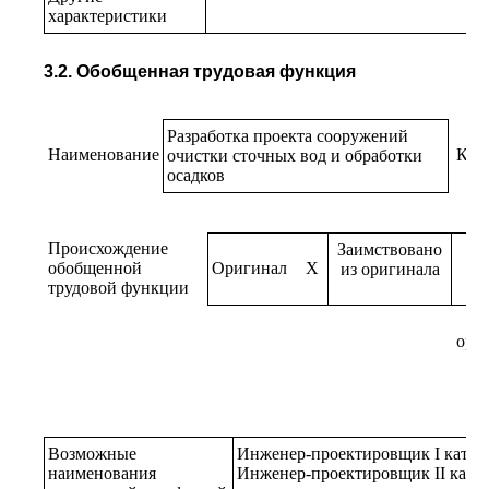
характеристики
3.2. Обобщенная трудовая функция
Разработка проекта сооружений
Наименование
Код
очистки сточных вод и обработки
осадков
Происхождение
Заимствовано
обобщенной
Оригинал
X
из оригинала
трудовой функции
ори
Возможные
Инженер-проектировщик I катег
наименования
Инженер-проектировщик II кате