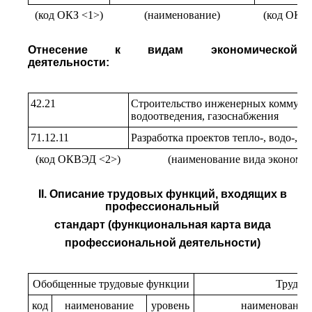
(код ОКЗ <1>)
(наименование)
(код ОКЗ)
Отнесение к видам экономической
деятельности:
42.21
Строительство инженерных коммуни
водоотведения, газоснабжения
71.12.11
Разработка проектов тепло-, водо-, г
(код ОКВЭД <2>)
(наименование вида экономич
II. Описание трудовых функций, входящих в
профессиональный
стандарт (функциональная карта вида
профессиональной деятельности)
Обобщенные трудовые функции
Трудов
код
наименование
уровень
наименование