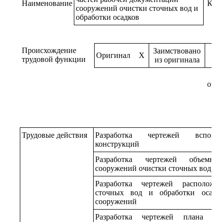
Наименование
Код
сооружений очистки сточных вод и
обработки осадков
Происхождение
Заимствовано
Оригинал
X
трудовой функции
из оригинала
ори
Трудовые действия
Разработка чертежей вспомог
конструкций
Разработка чертежей объемно
сооружений очистки сточных вод и 
Разработка чертежей расположе
сточных вод и обработки осадк
сооружений
Разработка чертежей плана рас