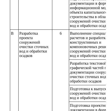
документации в форме
информационной моде
объекта капитального
строительства в област
сооружений очистки с
вод и обработки осадко
B
Разработка
6
Выполнение специаль
проекта
расчетов и разработка
сооружений
конструктивных и
очистки сточных
компоновочных решен
вод и обработки
сооружений очистки с
осадков
вод и обработки осадко
Разработка текстовой и
графической частей пр
документации сооруже
очистки сточных вод и
обработки осадков
Подготовка к выпуску 
сооружений очистки с
вод и обработки осадко
Подготовка проектной
документации в форме