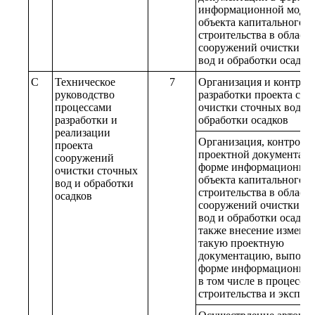
информационной моде
объекта капитального
строительства в област
сооружений очистки с
вод и обработки осадко
C
Техническое
7
Организация и контрол
руководство
разработки проекта со
процессами
очистки сточных вод и
разработки и
обработки осадков
реализации
Организация, контроль 
проекта
проектной документаци
сооружений
форме информационной
очистки сточных
объекта капитального
вод и обработки
строительства в област
осадков
сооружений очистки с
вод и обработки осадков
также внесение измене
такую проектную
документацию, выполн
форме информационной
в том числе в процессе
строительства и эксплу