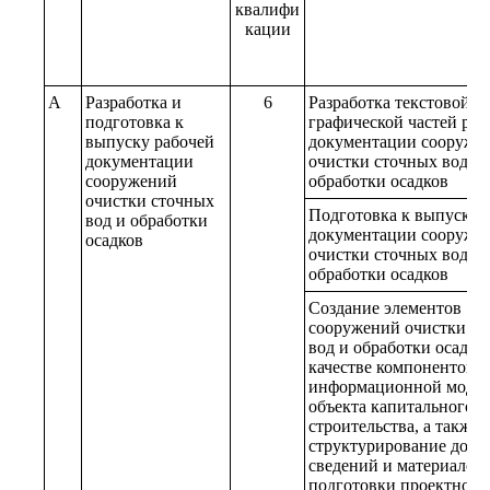
квалифи
кации
A
Разработка и
6
Разработка текстовой и
подготовка к
графической частей раб
выпуску рабочей
документации сооруже
документации
очистки сточных вод и
сооружений
обработки осадков
очистки сточных
Подготовка к выпуску 
вод и обработки
документации сооруже
осадков
очистки сточных вод и
обработки осадков
Создание элементов
сооружений очистки с
вод и обработки осадко
качестве компонентов
информационной моде
объекта капитального
строительства, а также
структурирование доку
сведений и материалов 
подготовки проектной