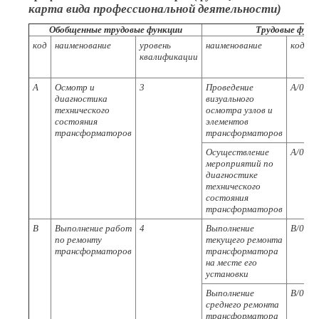
карта вида профессиональной деятельности)
Обобщенные трудовые функции
Трудовые функ
код
наименование
уровень
наименование
код
квалификации
А
Осмотр и
3
Проведение
А/01.3
диагностика
визуального
технического
осмотра узлов и
состояния
элементов
трансформаторов
трансформаторов
Осуществление
А/02.3
мероприятий по
диагностике
технического
состояния
трансформаторов
В
Выполнение работ
4
Выполнение
В/01.4
по ремонту
текущего ремонта
трансформаторов
трансформатора
на месте его
установки
Выполнение
В/02.4
среднего ремонта
трансформатора