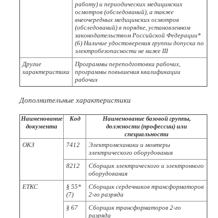
работу) и периодических медицинских
осмотров (обследований), а также
внеочередных медицинских осмотров
(обследований) в порядке, установленном
законодательством Российской Федерации*
(6) Наличие удостоверения группы допуска по
электробезопасности не ниже III
Другие
Программы переподготовки рабочих,
характеристики
программы повышения квалификации
рабочих
Дополнительные характеристики
Наименование
Код
Наименование базовой группы,
документа
должности (профессии) или
специальности
ОКЗ
7412
Электромеханики и монтеры
электрического оборудования
8212
Сборщик электрического и электронного
оборудования
ЕТКС
§ 55*
Сборщик сердечников трансформаторов
(7)
2-го разряда
§ 67
Сборщик трансформаторов 2-го
разряда