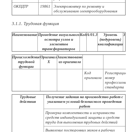
ОКПДТР
19861
Электромонтер по ремонту и
обслуживанию электрооборудования
3.1.1. Трудовая функция
Наименование
Проведение визуального
Код
А/01.3
Уровень
3
осмотра узлов и
(подуровень)
элементов
квалификации
трансформаторов
Происхождение
Оригинал
Заимствовано
трудовой
X
из оригинала
функции
Код
Регистрационн
оригинала
номер
профессиональ
стандарта
Трудовые
Получение задания на производство работ с
действия
указанием условий безопасного проведения
работ
Проверка комплектности и исправности
средств индивидуальной защиты и средств
труда для выполнения трудовых действий
Выявление посторонних звуков в рабочих