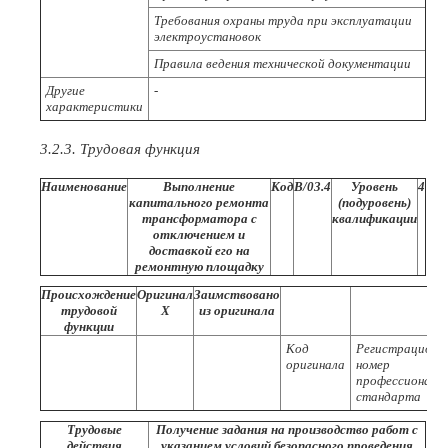
Требования охраны труда при эксплуатации
электроустановок
Правила ведения технической документации
Другие
-
характеристики
3.2.3. Трудовая функция
Наименование
Выполнение
Код
В/03.4
Уровень
4
капитального ремонта
(подуровень)
трансформатора с
квалификации
отключением и
доставкой его на
ремонтную площадку
Происхождение
Оригинал
Заимствовано
трудовой
X
из оригинала
функции
Код
Регистрационн
оригинала
номер
профессиональ
стандарта
Трудовые
Получение задания на производство работ с
действия
указанием условий безопасного проведения