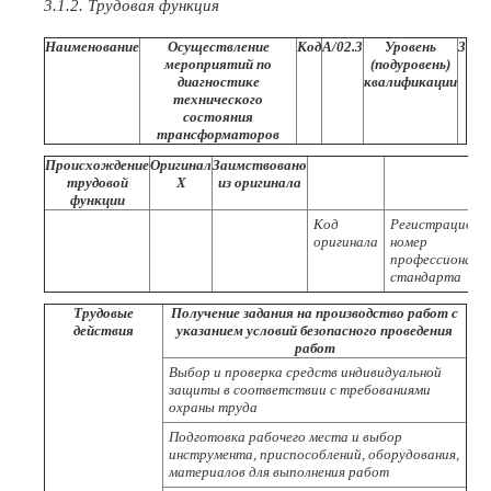
3.1.2. Трудовая функция
Наименование
Осуществление
Код
А/02.3
Уровень
3
мероприятий по
(подуровень)
диагностике
квалификации
технического
состояния
трансформаторов
Происхождение
Оригинал
Заимствовано
трудовой
X
из оригинала
функции
Код
Регистрационн
оригинала
номер
профессиональ
стандарта
Трудовые
Получение задания на производство работ с
действия
указанием условий безопасного проведения
работ
Выбор и проверка средств индивидуальной
защиты в соответствии с требованиями
охраны труда
Подготовка рабочего места и выбор
инструмента, приспособлений, оборудования,
материалов для выполнения работ