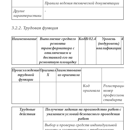
Правила ведения технической документации
Другие
-
характеристики
3.2.2. Трудовая функция
Наименование
Выполнение среднего
Код
В/02.4
Уровень
4
ремонта
(подуровень)
трансформатора с
квалификации
отключением и
доставкой его на
ремонтную площадку
Происхождение
Оригинал
Заимствовано
трудовой
X
из оригинала
функции
Код
Регистрационн
оригинала
номер
профессиональ
стандарта
Трудовые
Получение задания на производство работ с
действия
указанием условий безопасного проведения
работ
Выбор и проверка средств индивидуальной
защиты в соответствии с требованиями