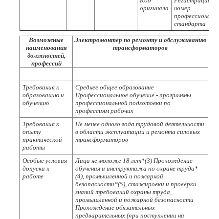
Код
Регистрационн
оригинала
номер
профессиональ
стандарта
Возможные
Электромонтер по ремонту и обслуживанию
наименования
трансформаторов
должностей,
профессий
Требования к
Среднее общее образование
образованию и
Профессиональное обучение - программы
обучению
профессиональной подготовки по
профессиям рабочих
Требования к
Не менее одного года трудовой деятельности
опыту
в области эксплуатации и ремонта силовых
практической
трансформаторов
работы
Особые условия
Лица не моложе 18 лет*(3) Прохождение
допуска к
обучения и инструктажа по охране труда*
работе
(4), промышленной и пожарной
безопасности*(5), стажировки и проверки
знаний требований охраны труда,
промышленной и пожарной безопасности
Прохождение обязательных
предварительных (при поступлении на