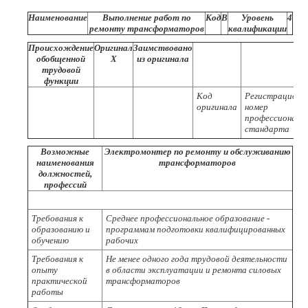
Наименование
Выполнение работ по
Код
В
Уровень
4
ремонту трансформаторов
квалификации
Происхождение
Оригинал
Заимствовано
обобщенной
X
из оригинала
трудовой
функции
Код
Регистрационн
оригинала
номер
профессиональ
стандарта
Возможные
Электромонтер по ремонту и обслуживанию
наименования
трансформаторов
должностей,
профессий
Требования к
Среднее профессиональное образование -
образованию и
программам подготовки квалифицированных
обучению
рабочих
Требования к
Не менее одного года трудовой деятельности
опыту
в области эксплуатации и ремонта силовых
практической
трансформаторов
работы