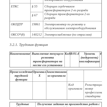
ЕТКС
§ 55
Сборщик сердечников
трансформаторов 2-го разряда
Сборщик трансформаторов 2-го
§ 67
разряда
ОКПДТР
19861
Электромонтер по ремонту и
обслуживанию электрооборудования
ОКСО*(8)
140212
Электроснабжение (по отраслям)
3.2.1. Трудовая функция
Наименование
Выполнение текущего
Код
В/01.4
Уровень
4
ремонта
(подуровень)
трансформатора на
квалификации
месте его установки
Происхождение
Оригинал
Заимствовано
трудовой
X
из оригинала
функции
Код
Регистрационн
оригинала
номер
профессиональ
стандарта
Трудовые
Получение задания на производство работ с