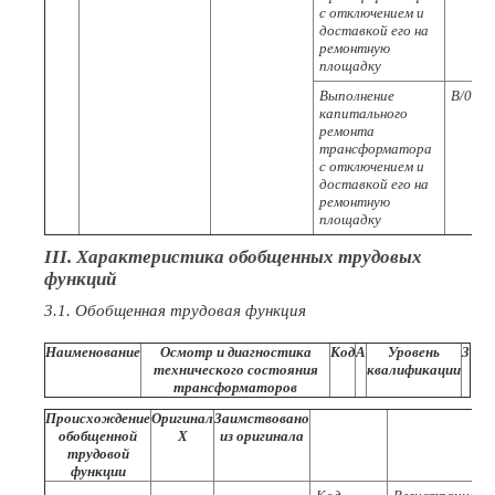
с отключением и
доставкой его на
ремонтную
площадку
Выполнение
В/03.4
капитального
ремонта
трансформатора
с отключением и
доставкой его на
ремонтную
площадку
III. Характеристика обобщенных трудовых
функций
3.1. Обобщенная трудовая функция
Наименование
Осмотр и диагностика
Код
А
Уровень
3
технического состояния
квалификации
трансформаторов
Происхождение
Оригинал
Заимствовано
обобщенной
X
из оригинала
трудовой
функции