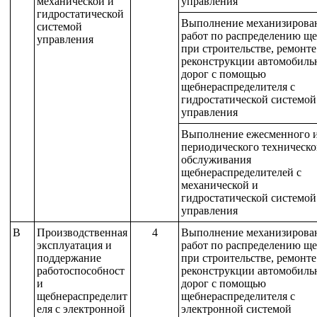
механической и
управления
гидростатической
Выполнение механизирова
системой
работ по распределению щ
управления
при строительстве, ремонте
реконструкции автомобиль
дорог с помощью
щебнераспределителя с
гидростатической системой
управления
Выполнение ежесменного 
периодического техническо
обслуживания
щебнераспределителей с
механической и
гидростатической системой
управления
B
Производственная
4
Выполнение механизирова
эксплуатация и
работ по распределению щ
поддержание
при строительстве, ремонте
работоспособност
реконструкции автомобиль
и
дорог с помощью
щебнераспределит
щебнераспределителя с
еля с электронной
электронной системой