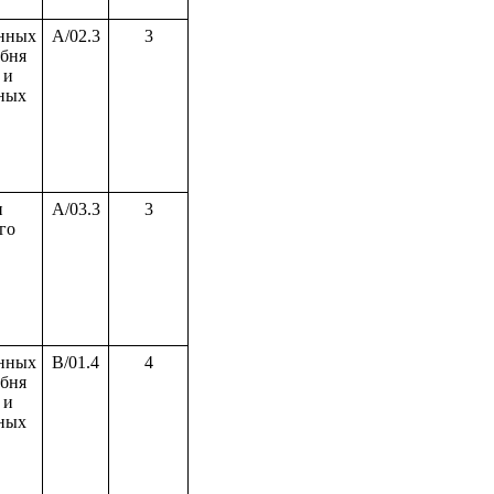
нных
A/02.3
3
ебня
 и
ных
и
A/03.3
3
го
нных
B/01.4
4
ебня
 и
ных