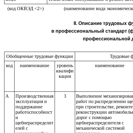
(код ОКВЭД <2>)
(наименование вида экономическ
II. Описание трудовых 
в профессиональный стандарт (ф
профессиональной д
Обобщенные трудовые функции
Трудовые 
код
наименование
уровень
наименование
квалифи
кации
A
Производственная
3
Выполнение механизирова
эксплуатация и
работ по распределению щ
поддержание
при строительстве, ремонте
работоспособност
реконструкции автомобиль
и
дорог с помощью
щебнераспределит
щебнераспределителя с
елей с
механической системой