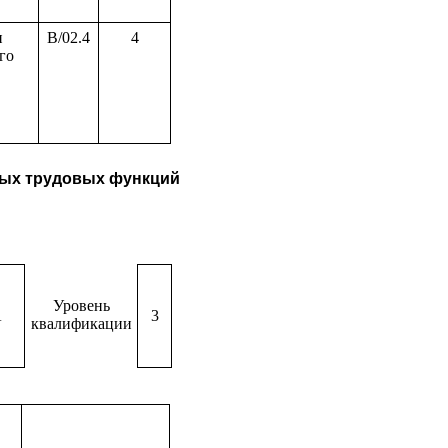
и
B/02.4
4
го
нных трудовых функций
Уровень
A
3
квалификации