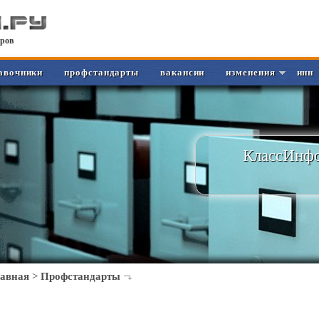
ров
авочники
профстандарты
вакансии
изменения
инн
КлассИнфо
лавная
>
Профстандарты