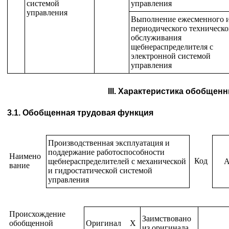
системой
управления
управления
Выполнение ежесменного 
периодического техническо
обслуживания
щебнераспределителя с
электронной системой
управления
III. Характеристика обобще
3.1. Обобщенная трудовая функция
Производственная эксплуатация и
поддержание работоспособности
Наимено
Код
щебнераспределителей с механической
вание
и гидростатической системой
управления
Происхождение
Заимствовано
обобщенной
Оригинал
X
из оригинала