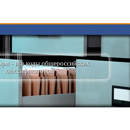
рм - все коды общероссийских
классификаторов