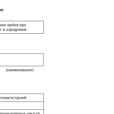
и:
ению щебня при
г и аэродромов
(наименование)
втомагистралей
отранспортных средств