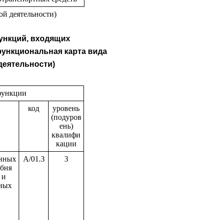
ой деятельности)
функций, входящих
ункциональная карта вида
еятельности)
функции
код
уровень
(подуров
ень)
квалифи
кации
нных
A/01.3
3
ебня
 и
ных