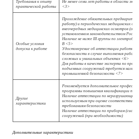
Требования к опыту
Не менее семи лет работы в области экс
практической работы
<3>
Прохождение обязательных предварительн
работу) и периодических медицинских осм
внеочередных медицинских осмотров (обсле
установленном законодательством Росси
Наличие не ниже III группы по электробе
Особые условия
В <5>
допуска к работе
Удостоверение об аттестации работнико
безопасности в случае выполнения работ н
сложных и уникальных объектах <6>
Для работы в качестве эксперта по пром
подъемных сооружений требуется наличи
промышленной безопасности <7>
Рекомендуется дополнительное профессион
программы повышения квалификации по п
Наличие аттестации по неразрушающим 
Другие
используемым при оценке соответствия 
характеристики
требованиям безопасности
Наличие аттестации по приборам (систе
сооружений (при необходимости)
Дополнительные характеристики