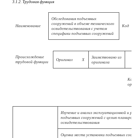
3.1.2. Трудовая функция
Обследования подъемных
сооружений в объеме технического
Наименование
Код
освидетельствования с учетом
специфики подъемных сооружений
Происхождение
Заимствовано из
Оригинал
X
трудовой функции
оригинала
Код
ориги
Изучение и анализ эксплуатационной и ре
подъемных сооружений с целью планирован
освидетельствования
Оценка места установки подъемных соору