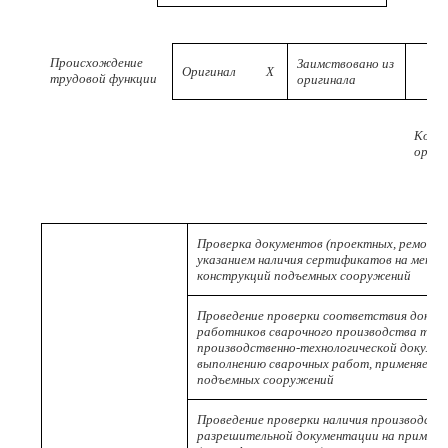
Происхождение
Заимствовано из
Оригинал
X
трудовой функции
оригинала
Код
ориги
Проверка документов (проектных, ремонтн
указанием наличия сертификатов на метал
конструкций подъемных сооружений
Проведение проверки соответствия докум
работников сварочного производства тре
производственно-технологической докумен
выполнению сварочных работ, применяемых
подъемных сооружений
Проведение проверки наличия производств
разрешительной документации на примен