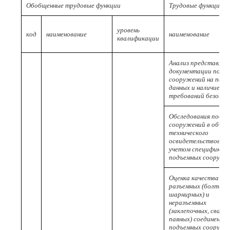
Обобщенные трудовые функции
Трудовые функции
уровень
код
наименование
наименование
квалификации
Анализ представлен
документации подъ
сооружений на полн
данных и наличие
требований безопа
Обследования подъ
сооружений в объем
технического
освидетельствовани
учетом специфики
подъемных сооруже
Оценка качества
разъемных (болтовы
шарнирных) и
неразъемных
(заклепочных, сварн
паяных) соединений
подъемных сооруже