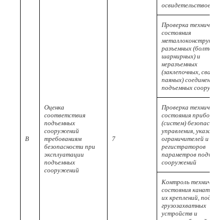
освидетельствован
Проверка техническ
состояния
металлоконструкци
разъемных (болтовы
шарнирных) и
неразъемных
(заклепочных, сварн
паяных) соединений
подъемных сооруже
Оценка
Проверка техническ
соответствия
состояния приборов
подъемных
(систем) безопаснос
сооружений
управления, указате
B
требованиям
7
ограничителей и
безопасности при
регистраторов
эксплуатации
параметров подъем
подъемных
сооружений
сооружений
Контроль техническ
состояния канатов, 
их креплений, подвес
грузозахватных
устройств и