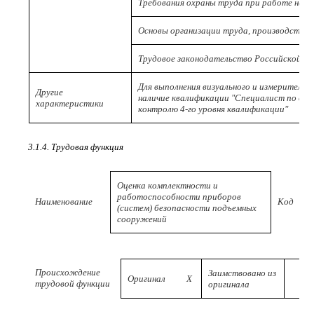
Требования охраны труда при работе на в
Основы организации труда, производства 
Трудовое законодательство Российской Ф
Для выполнения визуального и измерительн
Другие
наличие квалификации "Специалист по виз
характеристики
контролю 4-го уровня квалификации"
3.1.4. Трудовая функция
Оценка комплектности и
работоспособности приборов
Наименование
Код
(систем) безопасности подъемных
сооружений
Происхождение
Заимствовано из
Оригинал
X
трудовой функции
оригинала