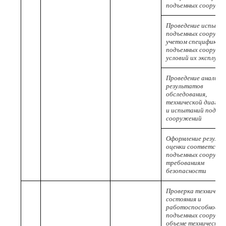
подъемных сооруже
Проведение испыта
подъемных сооруже
учетом специфики
подъемных сооруже
условий их эксплуа
Проведение анализа
результатов
обследования,
технической диагно
и испытаний подъе
сооружений
Оформление резуль
оценки соответств
подъемных сооруже
требованиям
безопасности
Проверка техническ
состояния и
работоспособност
подъемных сооруже
объеме техническог