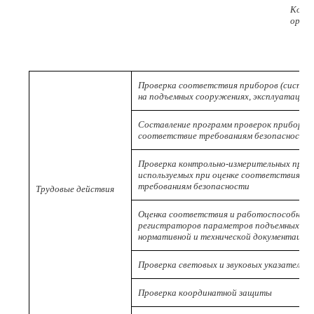
Код
ориги
Проверка соответствия приборов (систем)
на подъемных сооружениях, эксплуатацио
Составление программ проверок приборов 
соответствие требованиям безопасности
Проверка контрольно-измерительных приб
используемых при оценке соответствия п
требованиям безопасности
Трудовые действия
Оценка соответствия и работоспособности
регистраторов параметров подъемных со
нормативной и технической документации
Проверка световых и звуковых указателей,
Проверка координатной защиты