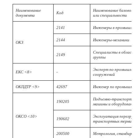
Наименование
Наименование базовой г
Код
документа
или специальности
2141
Инженеры в промышленно
2144
Инженеры-механики
ОКЗ
Специалисты в области т
2149
группы
Эксперт по промышленн
ЕКС <8>
-
сооружений
ОКПДТР <9>
42697
Инженер по промышленн
Подъемно-транспортные
190205
машины и оборудование
ОКСО <10>
Эксплуатация перегрузо
190602
транспортных терминал
200500
Метрология, стандартиз