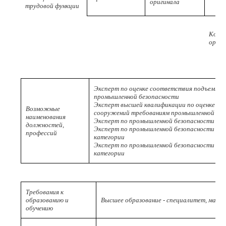
оригинала
трудовой функции
Код
ориги
Эксперт по оценке соответствия подъемны
промышленной безопасности
Эксперт высшей квалификации по оценке с
Возможные
сооружений требованиям промышленной без
наименования
Эксперт по промышленной безопасности под
должностей,
Эксперт по промышленной безопасности под
профессий
категории
Эксперт по промышленной безопасности под
категории
Требования к
образованию и
Высшее образование - специалитет, маги
обучению