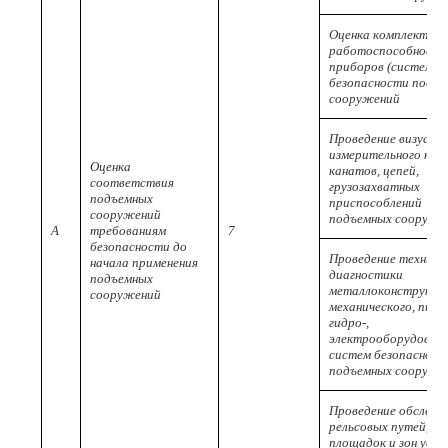
Оценка комплектнос
работоспособност
приборов (систем)
безопасности подъ
сооружений
Проведение визуальн
измерительного кон
Оценка
канатов, цепей,
соответствия
грузозахватных
подъемных
приспособлений
сооружений
подъемных сооруже
A
требованиям
7
безопасности до
Проведение техниче
начала применения
диагностики
подъемных
металлоконструкци
сооружений
механического, пневм
гидро-,
электрооборудовани
систем безопасност
подъемных сооруже
Проведение обследо
рельсовых путей,
площадок и зон уст