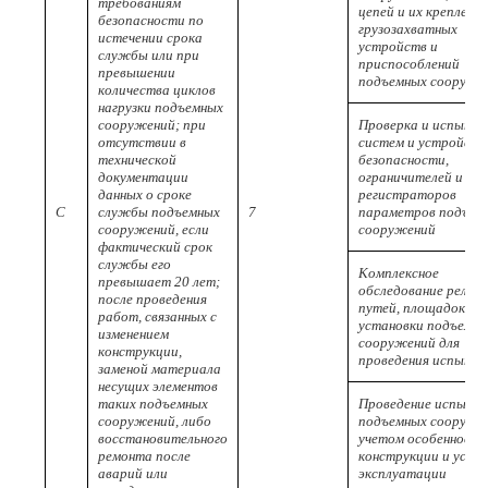
требованиям
цепей и их креплений
безопасности по
грузозахватных
истечении срока
устройств и
службы или при
приспособлений
превышении
подъемных сооруже
количества циклов
нагрузки подъемных
сооружений; при
Проверка и испыта
отсутствии в
систем и устройств
технической
безопасности,
документации
ограничителей и
данных о сроке
регистраторов
C
службы подъемных
7
параметров подъем
сооружений, если
сооружений
фактический срок
службы его
Комплексное
превышает 20 лет;
обследование рельс
после проведения
путей, площадок и з
работ, связанных с
установки подъемн
изменением
сооружений для
конструкции,
проведения испыта
заменой материала
несущих элементов
таких подъемных
Проведение испыта
сооружений, либо
подъемных сооруже
восстановительного
учетом особенносте
ремонта после
конструкции и усло
аварий или
эксплуатации