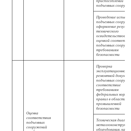
приспособлений
подъемных сооруже
Проведение испыта
подъемных сооруже
оформление результ
технического
освидетельствовани
оценкой соответст
подъемных сооруже
требованиям
безопасности
Проверка
эксплуатационной и
ремонтной докумен
подъемных сооруже
соответствие
требованиям
федеральных норм и
правил в области
промышленной
безопасности
Оценка
соответствия
Техническая диагно
подъемных
металлоконструкци
сооружений
оборудования, канат