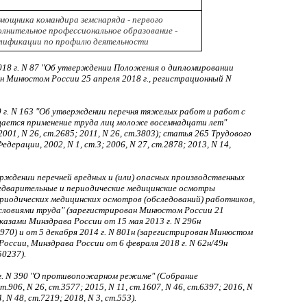
мощника командира земснаряда - первого
олнительное профессиональное образование -
лификации по профилю деятельности
18 г. N 87 "Об утверждении Положения о дипломировании
н Минюстом России 25 апреля 2018 г., регистрационный N
 г. N 163 "Об утверждении перечня тяжелых работ и работ с
щается применение труда лиц моложе восемнадцати лет"
01, N 26, ст.2685; 2011, N 26, ст.3803); статья 265 Трудового
рации, 2002, N 1, ст.3; 2006, N 27, ст.2878; 2013, N 14,
ерждении перечней вредных и (или) опасных производственных
едварительные и периодические медицинские осмотры
ериодических медицинских осмотров (обследований) работников,
условиями труда" (зарегистрирован Минюстом России 21
иказами Минздрава России от 15 мая 2013 г. N 296н
970) и от 5 декабря 2014 г. N 801н (зарегистрирован Минюстом
России, Минздрава России от 6 февраля 2018 г. N 62н/49н
50237).
г. N 390 "О противопожарном режиме" (Собрание
906, N 26, ст.3577; 2015, N 11, ст.1607, N 46, ст.6397; 2016, N
, N 48, ст.7219; 2018, N 3, ст.553).