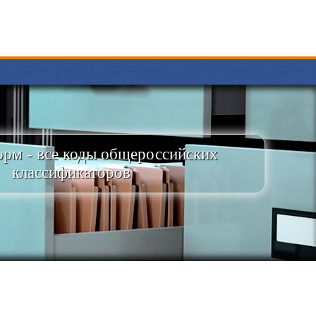
рм - все коды общероссийских
классификаторов