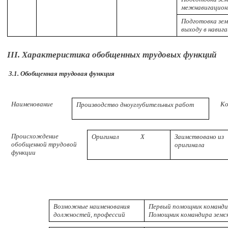
межнавигацион
Подготовка зем
выходу в навиг
III. Характеристика обобщенных трудовых функций
3.1. Обобщенная трудовая функция
Наименование
Ко
Производство дноуглубительных работ
Происхождение
Оригинал
X
Заимствовано из
обобщенной трудовой
оригинала
функции
Возможные наименования
Первый помощник командир
должностей, профессий
Помощник командира земсн