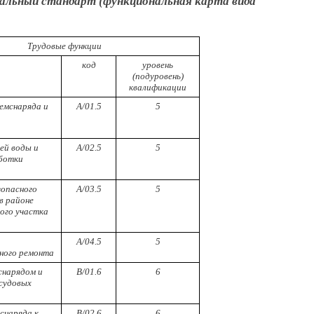
нальный стандарт (функциональная карта вида
Трудовые функции
код
уровень
(подуровень)
квалификации
емснаряда и
А/01.5
5
м
ей воды и
А/02.5
5
ботки
зопасного
А/03.5
5
в районе
ого участка
А/04.5
5
ного ремонта
снарядом и
В/01.6
6
судовых
снаряда к
В/02.6
6