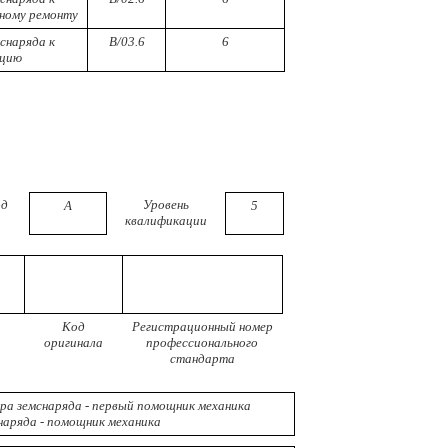
ному ремонту
снаряда к
В/03.6
6
ацию
д
Уровень
А
5
квалификации
Код
Регистрационный номер
оригинала
профессионального
стандарта
а земснаряда - первый помощник механика
аряда - помощник механика