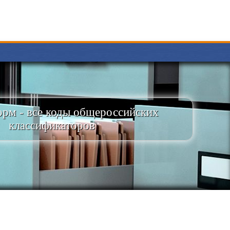
рм - все коды общероссийских
классификаторов