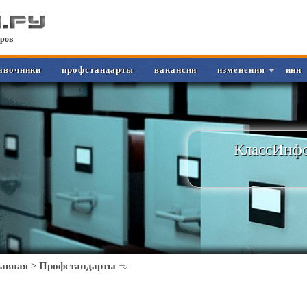
ров
авочники
профстандарты
вакансии
изменения
инн
КлассИнфо
лавная
>
Профстандарты