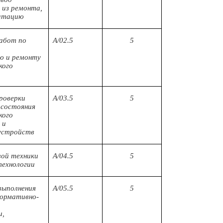
 из ремонта,
уатацию
абот по
A/02.5
5
ю и ремонту
кого
я
роверки
A/03.5
5
 состояния
кого
 и
 устройств
вой техники
A/04.5
5
технологии
выполнения
A/05.5
5
нормативно-
и,