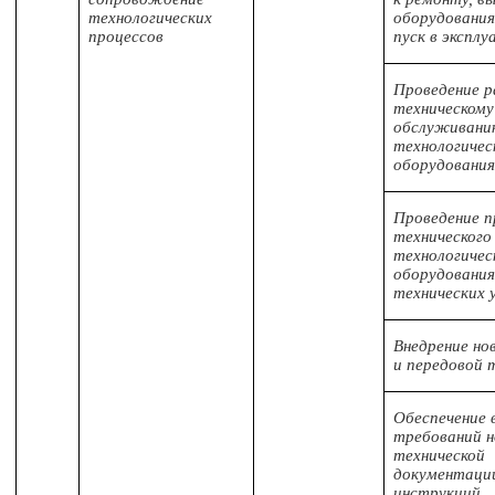
технологических
оборудования
процессов
пуск в экспл
Проведение р
техническому
обслуживани
технологичес
оборудовани
Проведение п
технического
технологичес
оборудования
технических
Внедрение но
и передовой 
Обеспечение 
требований 
технической
документаци
инструкций