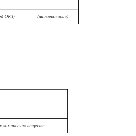
од ОКЗ)
(наименование)
х химических веществ