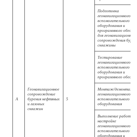
Подготовка
геонавигационного,
вспомогательного
оборудования и
программного обеспеч
для геонавигационног
сопровождения бурен
скважины
Тестирование
геонавигационного,
вспомогательного
оборудования и
программного обеспеч
Геонавигационное
Монтаж/демонтаж
сопровождение
геонавигационного и
A
бурения нефтяных
5
вспомогательного
и газовых
оборудования
скважин
Выполнение работ по
настройке
геонавигационного,
вспомогательного
оборудования и