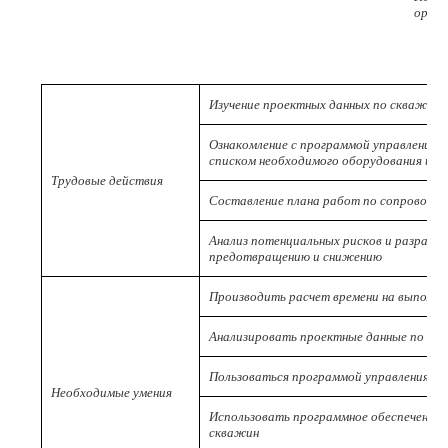
ориги
Изучение проектных данных по скважине
Ознакомление с программой управления 
списком необходимого оборудования и п
Трудовые действия
Составление плана работ по сопровожд
Анализ потенциальных рисков и разрабо
предотвращению и снижению
Производить расчет времени на выполне
Анализировать проектные данные по ск
Пользоваться программой управления т
Необходимые умения
Использовать программное обеспечение
скважин