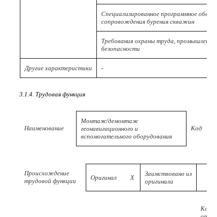
Специализированное программное обеспе
сопровождения бурения скважин
Требования охраны труда, промышленной
безопасности
Другие характеристики
-
3.1.4. Трудовая функция
Монтаж/демонтаж
Наименование
Код
геонавигационного и
вспомогательного оборудования
Происхождение
Заимствовано из
Оригинал
X
трудовой функции
оригинала
Код
ориги