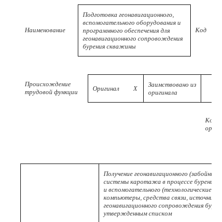
Подготовка геонавигационного,
вспомогательного оборудования и
Наименование
Код
программного обеспечения для
геонавигационного сопровождения
бурения скважины
Происхождение
Заимствовано из
Оригинал
X
трудовой функции
оригинала
Код
ориги
Получение геонавигационного (забойные
системы каротажа в процессе бурения,
и вспомогательного (технологические да
компьютеры, средства связи, источники 
геонавигационного сопровождения бурен
утвержденным списком