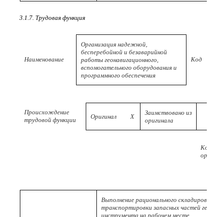
3.1.7. Трудовая функция
Организация надежной,
бесперебойной и безаварийной
Наименование
Код
работы геонавигационного,
вспомогательного оборудования и
программного обеспечения
Происхождение
Заимствовано из
Оригинал
X
трудовой функции
оригинала
Код
ориги
Выполнение рационального складирования
транспортировки запасных частей геона
инструмента на рабочем месте