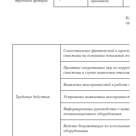
трудовой функции
оригинала
Код
ориги
Сопоставление фактической и проектно
скважины на основании показаний геона
Принятие оперативных мер по корректи
скважины в случае выявления отклонени
Выявление неисправностей в работе обо
Трудовые действия
Устранение выявленных неисправностей 
Информирование руководства о выявлен
геонавигационного оборудования
Ведение документации по использованию
оборудования