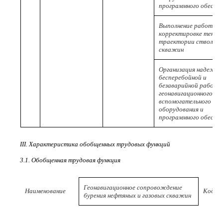
программного обеспеч
Выполнение работ по
корректировке текущ
траектории ствола
скважин
Организация надежно
бесперебойной и
безаварийной работы
геонавигационного,
вспомогательного
оборудования и
программного обеспеч
III. Характеристика обобщенных трудовых функций
3.1. Обобщенная трудовая функция
Геонавигационное сопровождение
Наименование
Код
бурения нефтяных и газовых скважин