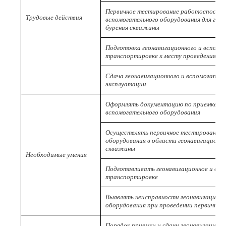
Первичное тестирование работоспособн
Трудовые действия
вспомогательного оборудования для гео
бурения скважины
Подготовка геонавигационного и вспомо
транспортировке к месту проведения р
Сдача геонавигационного и вспомогатель
эксплуатации
Оформлять документацию по приемке и с
вспомогательного оборудования
Осуществлять первичное тестирование
оборудования в области геонавигационн
скважины
Необходимые умения
Подготавливать геонавигационное и всп
транспортировке
Выявлять неисправности геонавигационн
оборудования при проведении первичног
Порядок приемки и сдачи геонавигационн