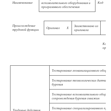
Наименование
Код
вспомогательного оборудования и
программного обеспечения
Происхождение
Заимствовано из
Оригинал
X
трудовой функции
оригинала
Код
ориги
Тестирование геонавигационного оборуд
Тестирование технологических датчико
бурения
Тестирование вспомогательного оборудо
сопровождения бурения скважин
Тестирование специализированного прог
Трудовые действия