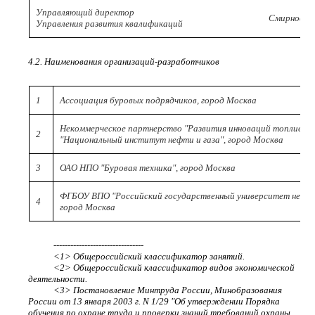
Управляющий директор
Смирнова 
Управления развития квалификаций
4.2. Наименования организаций-разработчиков
1
Ассоциация буровых подрядчиков, город Москва
Некоммерческое партнерство "Развития инноваций топливно-
2
"Национальный институт нефти и газа", город Москва
3
ОАО НПО "Буровая техника", город Москва
ФГБОУ ВПО "Российский государственный университет нефти и
4
город Москва
--------------------------------
<1> Общероссийский классификатор занятий.
<2> Общероссийский классификатор видов экономической
деятельности.
<3> Постановление Минтруда России, Минобразования
России от 13 января 2003 г. N 1/29 "Об утверждении Порядка
обучения по охране труда и проверки знаний требований охраны