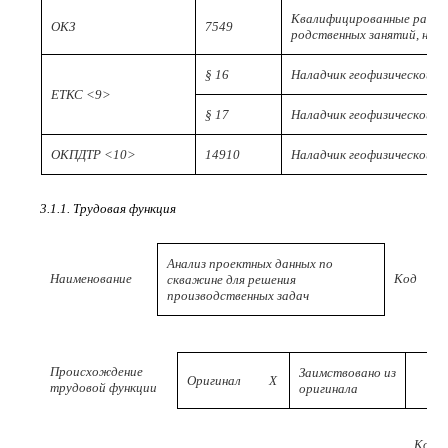
Квалифицированные рабоч
ОКЗ
7549
родственных занятий, не в
§ 16
Наладчик геофизической а
ЕТКС <9>
§ 17
Наладчик геофизической ап
ОКПДТР <10>
14910
Наладчик геофизической 
3.1.1. Трудовая функция
Анализ проектных данных по
Наименование
Код
скважине для решения
производственных задач
Происхождение
Заимствовано из
Оригинал
X
трудовой функции
оригинала
Код