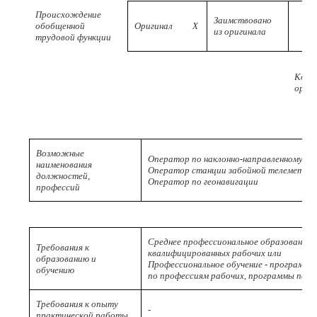
Происхождение
Заимствовано
обобщенной
Оригинал
X
из оригинала
трудовой функции
Код
ориг
Возможные
Оператор по наклонно-направленному бу
наименования
Оператор станции забойной телеметри
должностей,
Оператор по геонавигации
профессий
Среднее профессиональное образование 
Требования к
квалифицированных рабочих или
образованию и
Профессиональное обучение - программы
обучению
по профессиям рабочих, программы пере
Требования к опыту
-
практической работы