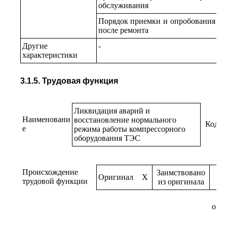
обслуживания
Порядок приемки и опробования ко
после ремонта
Другие
-
характеристики
3.1.5. Трудовая функция
Ликвидация аварий и
Наименовани
восстановление нормального
Код
е
режима работы компрессорного
оборудования ТЭС
Происхождение
Заимствовано
Оригинал
X
трудовой функции
из оригинала
ори