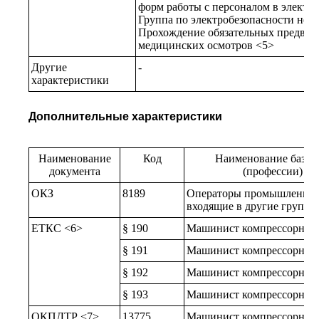
форм работы с персоналом в электр
Группа по электробезопасности не н
Прохождение обязательных предвар
медицинских осмотров <5>
Другие
-
характеристики
Дополнительные характеристики
Наименование
Код
Наименование базов
документа
(профессии) ил
ОКЗ
8189
Операторы промышленных 
входящие в другие группы
ЕТКС <6>
§ 190
Машинист компрессорных у
§ 191
Машинист компрессорных у
§ 192
Машинист компрессорных у
§ 193
Машинист компрессорных у
ОКПДТР <7>
13775
Машинист компрессорных 