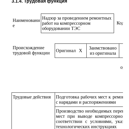
3.1.4. Трудовая функция
Надзор за проведением ремонтных
Наименовани
Код
работ на компрессорном
е
оборудовании ТЭС
Происхождение
Заимствовано
Оригинал
X
трудовой функции
из оригинала
ори
Трудовые действия
Подготовка рабочих мест к ремонтн
с нарядами и распоряжениями
Производство необходимых переклю
мест при выводе компрессорного
соответствии с условиями, указа
технологических инструкциях