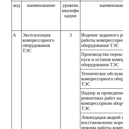
код
наименование
уровень
наименование
квалифи
кации
A
Эксплуатация
3
Ведение заданного реж
компрессорного
работы компрессорного
оборудования
оборудования ТЭС
ТЭС
Производство переключ
пуск и останов компрес
оборудования ТЭС
Техническое обслужива
компрессорного оборуд
ТЭС
Надзор за проведением
ремонтных работ на
компрессорном оборуд
ТЭС
Ликвидация аварий и
восстановление нормал
режима работы компрес