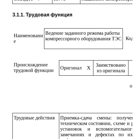
3.1.1. Трудовая функция
Ведение заданного режима работы
Наименовани
Код
компрессорного оборудования ТЭС
е
Происхождение
Заимствовано
Оригинал
X
трудовой функции
из оригинала
ори
Трудовые действия
Приемка-сдача смены: получени
техническом состоянии, схеме и ре
установок и вспомогательного 
замечаниях и дефектах по их ра