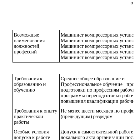
ори
Возможные
Машинист компрессорных установо
наименования
Машинист компрессорных установок 
должностей,
Машинист компрессорных установок 
профессий
Машинист компрессорных установок 
Машинист компрессорных установок 
Требования к
Среднее общее образование и
образованию и
Профессиональное обучение - прог
обучению
подготовки по профессиям рабочих,
программы переподготовки рабочих
повышения квалификации рабочих,
Требования к опыту
Не менее шести месяцев по професс
практической
(предыдущим) разрядом
работы
Особые условия
Допуск к самостоятельной работе п
допуска к работе
локального акта организации после