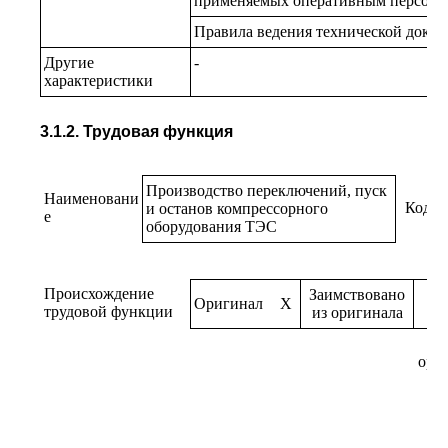
применяемых оперативным персона
Правила ведения технической доку
Другие
-
характеристики
3.1.2. Трудовая функция
Производство переключений, пуск
Наименовани
Код
и останов компрессорного
е
оборудования ТЭС
Происхождение
Заимствовано
Оригинал
X
трудовой функции
из оригинала
ори