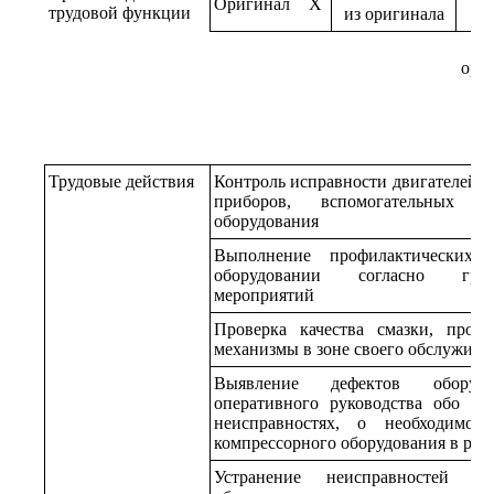
Оригинал
X
трудовой функции
из оригинала
ори
Трудовые действия
Контроль исправности двигателей, к
приборов, вспомогательных 
оборудования
Выполнение профилактических 
оборудовании согласно граф
мероприятий
Проверка качества смазки, прои
механизмы в зоне своего обслужива
Выявление дефектов оборудо
оперативного руководства обо вс
неисправностях, о необходимос
компрессорного оборудования в рем
Устранение неисправностей в